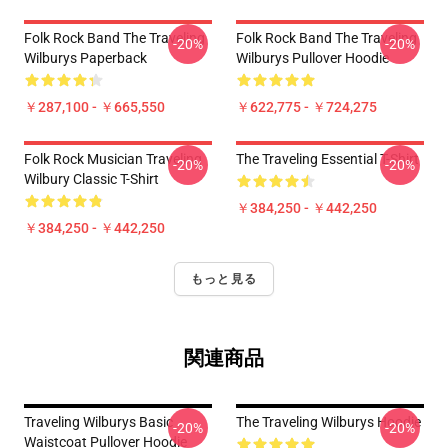
Folk Rock Band The Traveling
Folk Rock Band The Traveling
-20%
-20%
Wilburys Paperback
Wilburys Pullover Hoodie
￥287,100 - ￥665,550
￥622,775 - ￥724,275
Folk Rock Musician Traveling
The Traveling Essential T-Shirt
-20%
-20%
Wilbury Classic T-Shirt
￥384,250 - ￥442,250
￥384,250 - ￥442,250
もっと見る
関連商品
Traveling Wilburys Basic
The Traveling Wilburys Hoodie
-20%
-20%
Waistcoat Pullover Hoodie