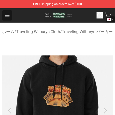
FREE
shipping on orders over $100
Traveling Wilburys Shop - Official Traveling Wilburys Me
Open menu
ホーム
/
Traveling Wilburys Cloth
/
Traveling Wilburys パーカー