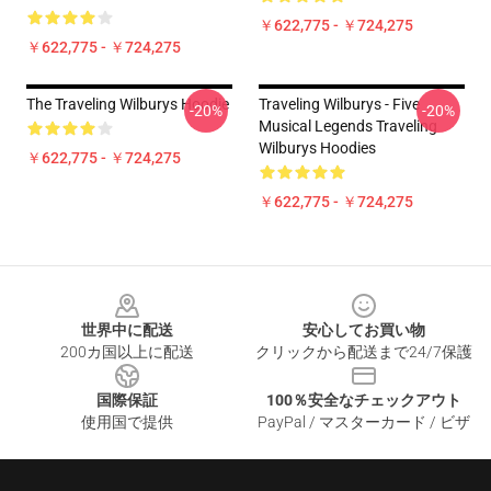
￥622,775 - ￥724,275
￥622,775 - ￥724,275
The Traveling Wilburys Hoodie
Traveling Wilburys - Five
-20%
-20%
Musical Legends Traveling
Wilburys Hoodies
￥622,775 - ￥724,275
￥622,775 - ￥724,275
Footer
世界中に配送
安心してお買い物
200カ国以上に配送
クリックから配送まで24/7保護
国際保証
100％安全なチェックアウト
使用国で提供
PayPal / マスターカード / ビザ