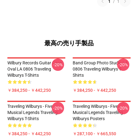
1
/
1
最高の売り手製品
Wilbury Records Guitar Case
Band Group Photo Studio LA
-20%
-20%
Oval LA 0806 Traveling
0806 Traveling Wilburys T-
Wilburys T-Shirts
Shirts
￥384,250 - ￥442,250
￥384,250 - ￥442,250
Traveling Wilburys - Five
Traveling Wilburys - Five
-20%
-20%
Musical Legends Traveling
Musical Legends Traveling
Wilburys T-Shirts
Wilburys Posters
￥384,250 - ￥442,250
￥287,100 - ￥665,550