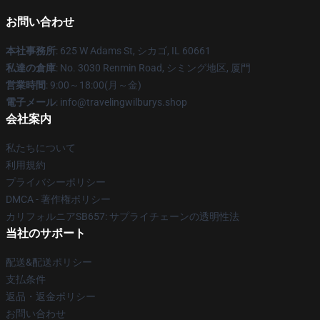
お問い合わせ
本社事務所
: 625 W Adams St, シカゴ, IL 60661
私達の倉庫
: No. 3030 Renmin Road, シミング地区, 厦門
営業時間
: 9:00～18:00(月～金)
電子メール
: info@travelingwilburys.shop
会社案内
私たちについて
利用規約
プライバシーポリシー
DMCA - 著作権ポリシー
カリフォルニアSB657: サプライチェーンの透明性法
当社のサポート
配送&配送ポリシー
支払条件
返品・返金ポリシー
お問い合わせ