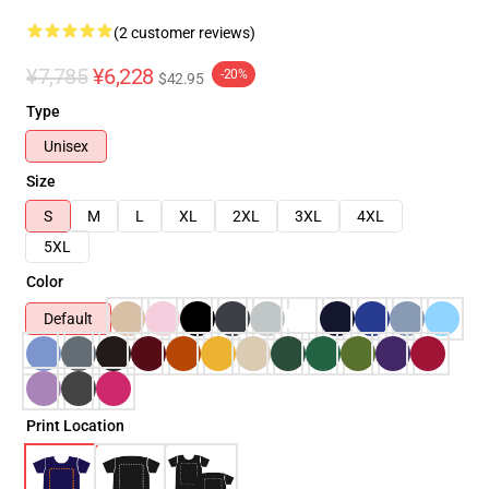
(2 customer reviews)
¥7,785
¥6,228
-20%
$42.95
Type
Unisex
Size
S
M
L
XL
2XL
3XL
4XL
5XL
Color
Default
Print Location