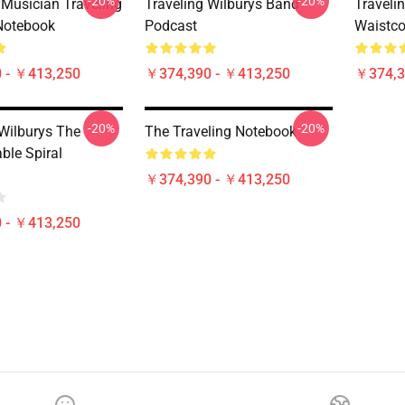
-20%
-20%
 Musician Traveling
Traveling Wilburys Band
Traveli
Notebook
Podcast
Waistco
 - ￥413,250
￥374,390 - ￥413,250
￥374,3
-20%
-20%
 Wilburys The
The Traveling Notebook
ble Spiral
￥374,390 - ￥413,250
 - ￥413,250