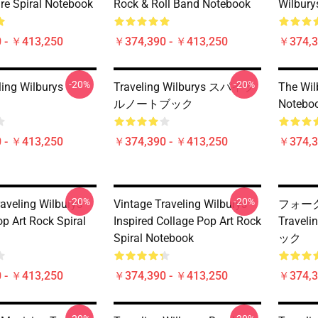
re Spiral Notebook
Rock & Roll Band Notebook
Wilbu
 - ￥413,250
￥374,390 - ￥413,250
￥374,3
-20%
-20%
ling Wilburys
Traveling Wilburys スパイラ
The Wil
ルノートブック
Noteboo
 - ￥413,250
￥374,390 - ￥413,250
￥374,3
-20%
-20%
raveling Wilburys
Vintage Traveling Wilburys
フォー
p Art Rock Spiral
Inspired Collage Pop Art Rock
Travel
Spiral Notebook
ック
 - ￥413,250
￥374,390 - ￥413,250
￥374,3