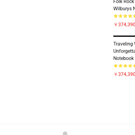
Folk Rock
Wilburys 
￥374,390
Traveling
Unforgetta
Notebook
￥374,390
Footer