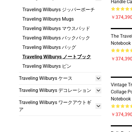
Handle Ca
Traveling Wilburys ジッパーポーチ
￥374,390
Traveling Wilburys Mugs
Traveling Wilburys マウスパッド
The Trave
Traveling Wilburys バックパック
Notebook
Traveling Wilburys バッグ
Traveling Wilburys ノートブック
￥374,390
Traveling Wilburys ピン
Traveling Wilburys ケース
Vintage T
Traveling Wilburys デコレーション
Collage Po
Notebook
Traveling Wilburys ワークアウトギ
ア
￥374,390