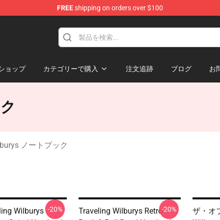
FREE
shipping on orders over $100
Merchandise Store
ショップ
カテゴリーで購入
注文追跡
ブログ
お
ック
Wilburys ノートブック
-20%
-20%
ling Wilburys
Traveling Wilburys Retro
ザ・オブ・