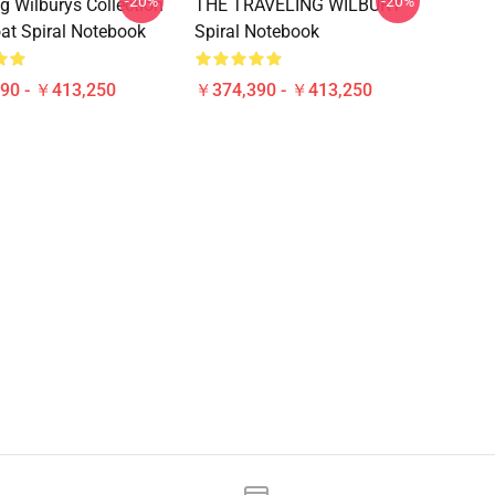
-20%
-20%
ng Wilburys Collection
THE TRAVELING WILBURY
at Spiral Notebook
Spiral Notebook
90 - ￥413,250
￥374,390 - ￥413,250