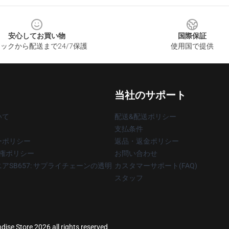
安心してお買い物
国際保証
ックから配送まで24/7保護
使用国で提供
当社のサポート
いて
配送&配送ポリシー
支払条件
ーポリシー
返品・返金ポリシー
著作権ポリシー
お問い合わせ
アSB657: サプライチェーンの透明
カスタマーサポート(FAQ)
スタッフ
dise Store 2026 all rights reserved