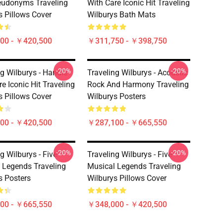
eudonyms Traveling
With Care Iconic Hit Traveling
s Pillows Cover
Wilburys Bath Mats
00 - ￥420,500
￥311,750 - ￥398,750
-20%
-20%
ng Wilburys - Handle
Traveling Wilburys - Acoustic
e Iconic Hit Traveling
Rock And Harmony Traveling
s Pillows Cover
Wilburys Posters
00 - ￥420,500
￥287,100 - ￥665,550
-20%
-20%
g Wilburys - Five
Traveling Wilburys - Five
 Legends Traveling
Musical Legends Traveling
s Posters
Wilburys Pillows Cover
00 - ￥665,550
￥348,000 - ￥420,500