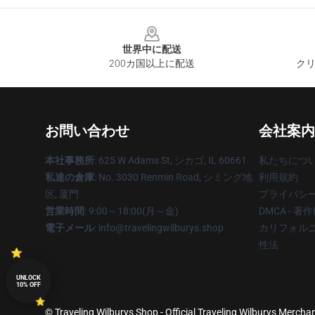
Footer
世界中に配送
200カ国以上に配送
クリ
お問い合わせ
会社案内
本社事務所
: 625 W Adams St, シカゴ, IL 60661
私たちにつ
私達の倉庫
: No. 3030 Renmin Road, シミング地
利用規約
区, 厦門
プライバシ
営業時間
: 9:00～18:00(月～金)
DMCA - 
電子メール
: info@travelingwilburys.shop
カリフォルニ
性法
UNLOCK
10% OFF
© Traveling Wilburys Shop - Official Traveling Wilburys Merchan