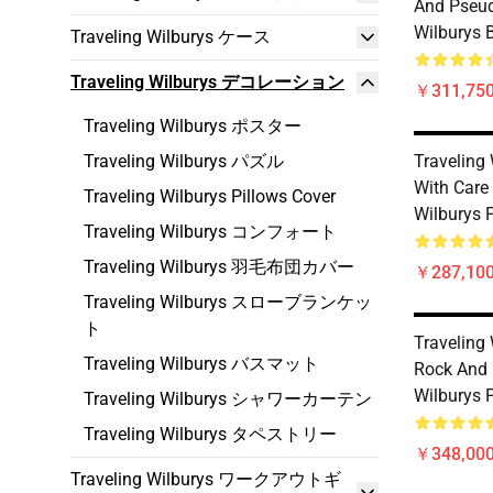
And Pseu
Wilburys 
Traveling Wilburys ケース
Traveling Wilburys デコレーション
￥311,750
Traveling Wilburys ポスター
Traveling Wilburys パズル
Traveling 
With Care 
Traveling Wilburys Pillows Cover
Wilburys 
Traveling Wilburys コンフォート
Traveling Wilburys 羽毛布団カバー
￥287,100
Traveling Wilburys スローブランケッ
ト
Traveling 
Traveling Wilburys バスマット
Rock And 
Wilburys 
Traveling Wilburys シャワーカーテン
Traveling Wilburys タペストリー
￥348,000
Traveling Wilburys ワークアウトギ