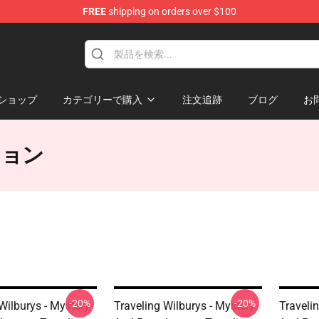
FREE
shipping on orders over $100
Merchandise Store
ショップ
カテゴリーで購入
注文追跡
ブログ
お
ーション
-20%
-20%
Wilburys - Mystery
Traveling Wilburys - Mystery
Traveli