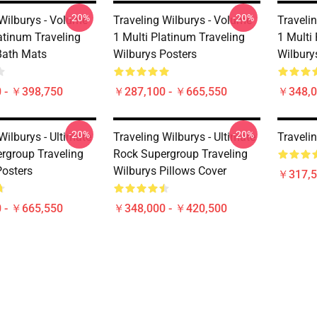
-20%
-20%
 Wilburys - Volume
Traveling Wilburys - Volume
Traveli
atinum Traveling
1 Multi Platinum Traveling
1 Multi
Bath Mats
Wilburys Posters
Wilbury
 - ￥398,750
￥287,100 - ￥665,550
￥348,0
-20%
-20%
Wilburys - Ultimate
Traveling Wilburys - Ultimate
Traveli
rgroup Traveling
Rock Supergroup Traveling
Posters
Wilburys Pillows Cover
￥317,5
 - ￥665,550
￥348,000 - ￥420,500