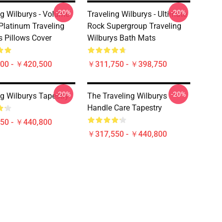
-20%
-20%
ng Wilburys - Volume
Traveling Wilburys - Ultimate
 Platinum Traveling
Rock Supergroup Traveling
s Pillows Cover
Wilburys Bath Mats
00 - ￥420,500
￥311,750 - ￥398,750
-20%
-20%
ng Wilburys Tapestry
The Traveling Wilburys
Handle Care Tapestry
50 - ￥440,800
￥317,550 - ￥440,800