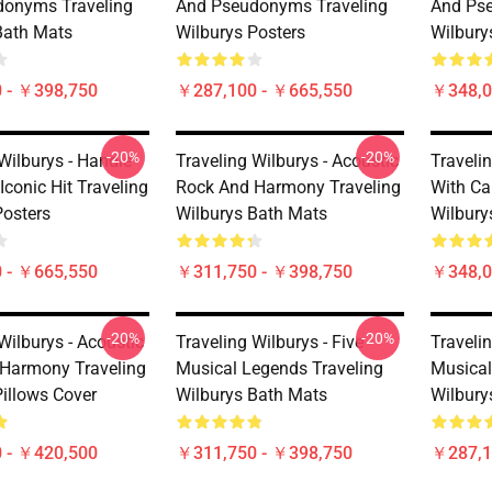
donyms Traveling
And Pseudonyms Traveling
And Ps
Bath Mats
Wilburys Posters
Wilbury
 - ￥398,750
￥287,100 - ￥665,550
￥348,0
-20%
-20%
Wilburys - Handle
Traveling Wilburys - Acoustic
Traveli
Iconic Hit Traveling
Rock And Harmony Traveling
With Car
Posters
Wilburys Bath Mats
Wilbury
 - ￥665,550
￥311,750 - ￥398,750
￥348,0
-20%
-20%
Wilburys - Acoustic
Traveling Wilburys - Five
Travelin
Harmony Traveling
Musical Legends Traveling
Musical
Pillows Cover
Wilburys Bath Mats
Wilbury
 - ￥420,500
￥311,750 - ￥398,750
￥287,1