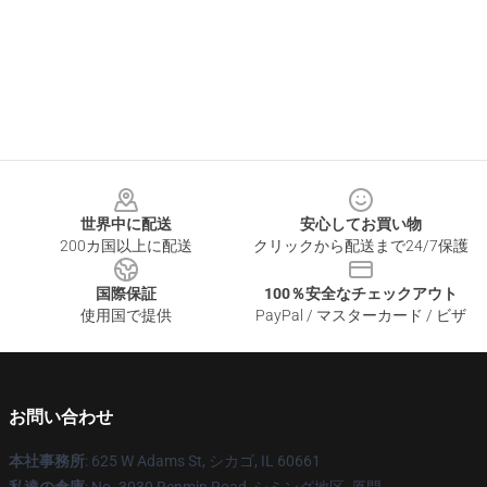
Footer
世界中に配送
安心してお買い物
200カ国以上に配送
クリックから配送まで24/7保護
国際保証
100％安全なチェックアウト
使用国で提供
PayPal / マスターカード / ビザ
お問い合わせ
本社事務所
: 625 W Adams St, シカゴ, IL 60661