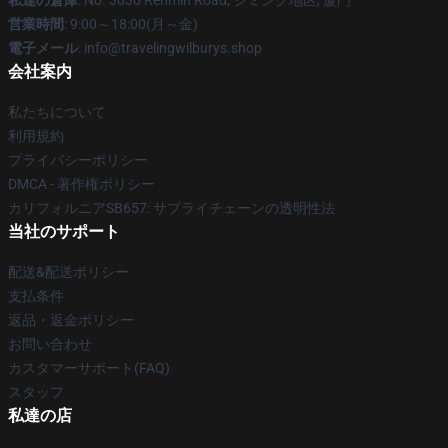
私達の倉庫
: No. 3030 Renmin Road, シミング地区, 厦門
営業時間
: 9:00～18:00(月～金)
電子メール
: info@travelingwilburys.shop
会社案内
私たちについて
利用規約
プライバシーポリシー
DMCA - 著作権ポリシー
カリフォルニアSB657: サプライチェーンの透明性法
当社のサポート
配送&配送ポリシー
支払条件
返品・返金ポリシー
お問い合わせ
カスタマーサポート(FAQ)
スタッフ
私達の店