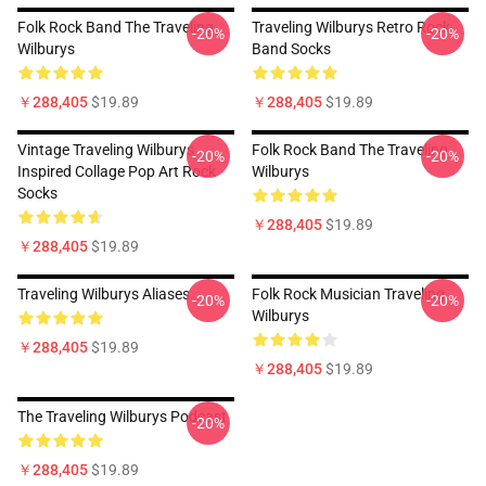
Folk Rock Band The Traveling
Traveling Wilburys Retro Rock
-20%
-20%
Wilburys
Band Socks
￥288,405
$19.89
￥288,405
$19.89
Vintage Traveling Wilburys
Folk Rock Band The Traveling
-20%
-20%
Inspired Collage Pop Art Rock
Wilburys
Socks
￥288,405
$19.89
￥288,405
$19.89
Traveling Wilburys Aliases
Folk Rock Musician Traveling
-20%
-20%
Wilburys
￥288,405
$19.89
￥288,405
$19.89
The Traveling Wilburys Podcast
-20%
￥288,405
$19.89