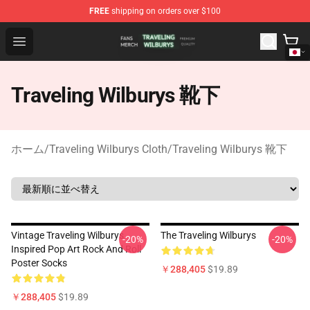
FREE
shipping on orders over $100
Traveling Wilburys Shop - Official Traveling Wilburys Me
Open menu
Traveling Wilburys 靴下
ホーム
/
Traveling Wilburys Cloth
/
Traveling Wilburys 靴下
Vintage Traveling Wilburys
The Traveling Wilburys
-20%
-20%
Inspired Pop Art Rock And Roll
Poster Socks
￥288,405
$19.89
￥288,405
$19.89