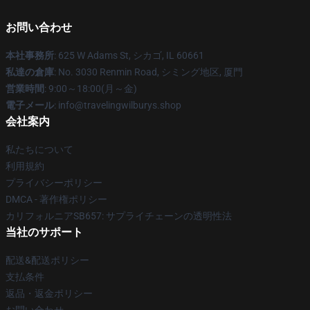
お問い合わせ
本社事務所
: 625 W Adams St, シカゴ, IL 60661
私達の倉庫
: No. 3030 Renmin Road, シミング地区, 厦門
営業時間
: 9:00～18:00(月～金)
電子メール
: info@travelingwilburys.shop
会社案内
私たちについて
利用規約
プライバシーポリシー
DMCA - 著作権ポリシー
カリフォルニアSB657: サプライチェーンの透明性法
当社のサポート
配送&配送ポリシー
支払条件
返品・返金ポリシー