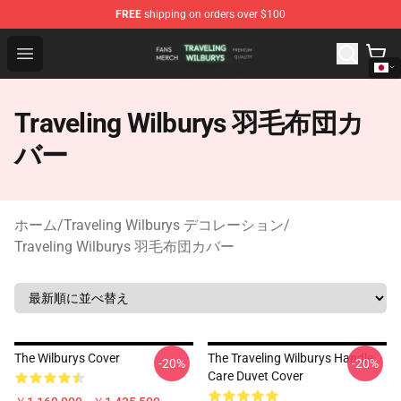
FREE
shipping on orders over $100
Traveling Wilburys Shop - Official Traveling Wilburys Me
Open menu
Traveling Wilburys 羽毛布団カ
バー
ホーム
/
Traveling Wilburys デコレーション
/
Traveling Wilburys 羽毛布団カバー
The Wilburys Cover
The Traveling Wilburys Handle
-20%
-20%
Care Duvet Cover