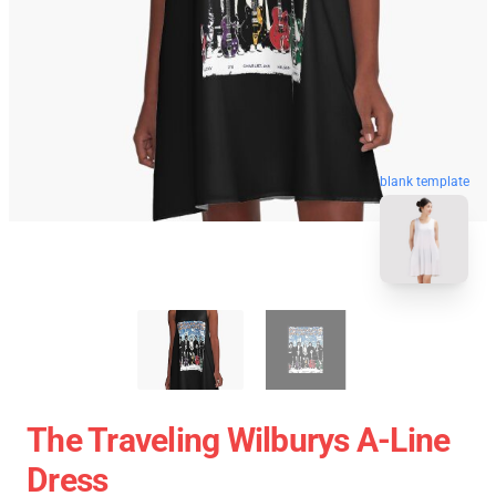
blank template
The Traveling Wilburys A-Line
Dress