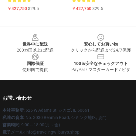
￥427,750
$29.5
￥427,750
$29.5
Footer
世界中に配送
安心してお買い物
200カ国以上に配送
クリックから配送まで24/7保護
国際保証
100％安全なチェックアウト
使用国で提供
PayPal / マスターカード / ビザ
お問い合わせ
本社事務所
: 625 W Adams St, シカゴ, IL 60661
私達の倉庫
: No. 3030 Renmin Road, シミング地区, 厦門
営業時間
: 9:00～18:00(月～金)
電子メール
: info@travelingwilburys.shop