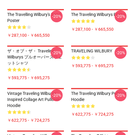
The Travelling Wilbury's Band
The Traveling Wilburys Poster
-20%
-20%
Poster
￥287,100 - ￥665,550
￥287,100 - ￥665,550
ザ・オブ・ザ・ Traveling
TRAVELING WILBURY
-20%
-20%
Wilburys プルオーバースウェ
ットシャツ
￥593,775 - ￥695,275
￥593,775 - ￥695,275
Vintage Traveling Wilburys
The Traveling Wilbury Pullover
-20%
-20%
Inspired Collage Art Pullover
Hoodie
Hoodie
￥622,775 - ￥724,275
￥622,775 - ￥724,275