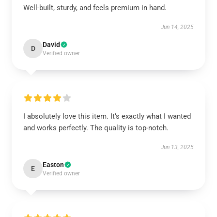
Well-built, sturdy, and feels premium in hand.
Jun 14, 2025
David
D
Verified owner
I absolutely love this item. It’s exactly what I wanted
and works perfectly. The quality is top-notch.
Jun 13, 2025
Easton
E
Verified owner