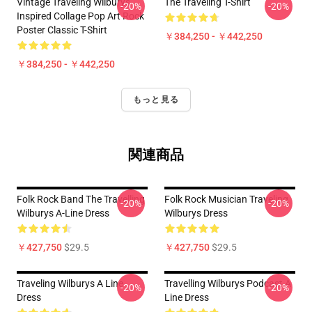
Vintage Traveling Wilburys
The Traveling T-Shirt
-20%
-20%
Inspired Collage Pop Art Rock
Poster Classic T-Shirt
￥384,250 - ￥442,250
￥384,250 - ￥442,250
もっと見る
関連商品
Folk Rock Band The Travelling
Folk Rock Musician Traveling
-20%
-20%
Wilburys A-Line Dress
Wilburys Dress
￥427,750
$29.5
￥427,750
$29.5
Traveling Wilburys A Line
Travelling Wilburys Podcast A
-20%
-20%
Dress
Line Dress