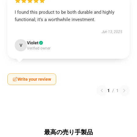
I found this product to be both durable and highly
functional; it’s a worthwhile investment.
Jun 13, 2025
Violet
V
Verified owner
Write your review
1
/
1
最高の売り手製品