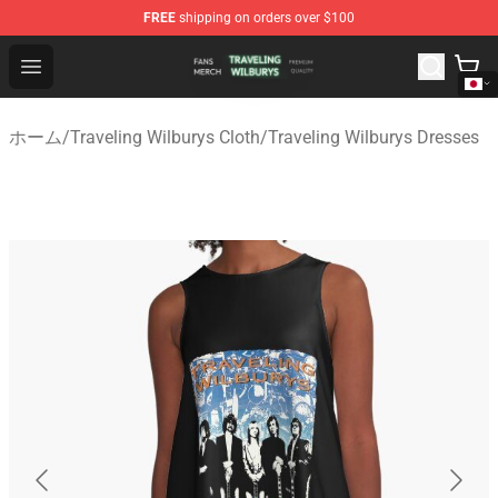
FREE
shipping on orders over $100
Traveling Wilburys Shop - Official Traveling Wilburys Me
Open menu
ホーム
/
Traveling Wilburys Cloth
/
Traveling Wilburys Dresses