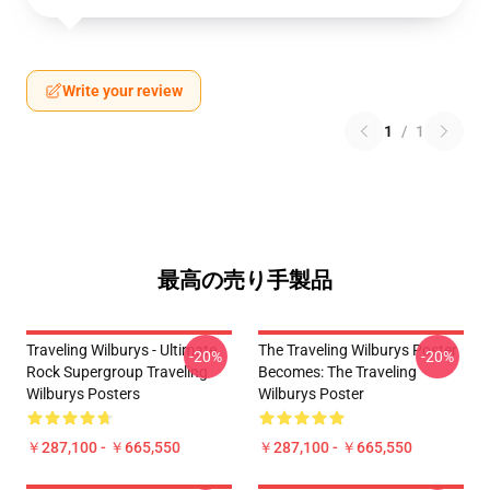
Write your review
1
/
1
最高の売り手製品
Traveling Wilburys - Ultimate
The Traveling Wilburys Poster
-20%
-20%
Rock Supergroup Traveling
Becomes: The Traveling
Wilburys Posters
Wilburys Poster
￥287,100 - ￥665,550
￥287,100 - ￥665,550