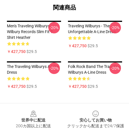
関連商品
Men's Traveling Wilburys
Traveling Wilburys - The
-20%
-20%
Wilbury Records Slim Fit T-
Unforgettable A-Line Dress
Shirt Heather
￥427,750
$29.5
￥427,750
$29.5
The Traveling Wilburys A-Line
Folk Rock Band The Travelling
-20%
-20%
Dress
Wilburys A-Line Dress
￥427,750
$29.5
￥427,750
$29.5
Footer
世界中に配送
安心してお買い物
200カ国以上に配送
クリックから配送まで24/7保護