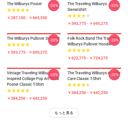
The Wilburys Poster
The Traveling Wilburys
-20%
-20%
Sweatshirt
￥287,100 - ￥665,550
￥593,775 - ￥695,275
The Wilburys Pullover Sweater
Folk Rock Band The Traveling
-20%
-20%
Wilburys Pullover Hoodie
￥593,775 - ￥695,275
￥622,775 - ￥724,275
Vintage Traveling Wilburys
The Traveling Wilburys Handle
-20%
-20%
Inspired Collage Pop Art Rock
Care Classic T-Shirt
Poster Classic T-Shirt
￥384,250 - ￥442,250
￥384,250 - ￥442,250
もっと見る