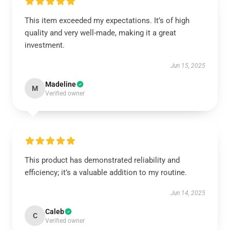
This item exceeded my expectations. It’s of high
quality and very well-made, making it a great
investment.
Jun 15, 2025
Madeline
M
Verified owner
This product has demonstrated reliability and
efficiency; it’s a valuable addition to my routine.
Jun 14, 2025
Caleb
C
Verified owner