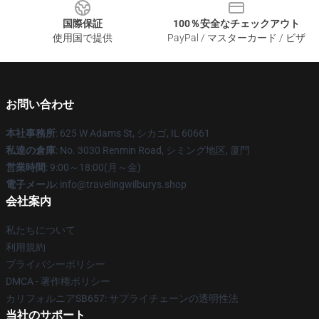
国際保証
100％安全なチェックアウト
使用国で提供
PayPal / マスターカード / ビザ
お問い合わせ
本社事務所
: 625 W Adams St, シカゴ, IL 60661
私達の倉庫
: No. 3030 Renmin Road, シミング地区, 厦門
営業時間
: 9:00～18:00(月～金)
電子メール
: info@travelingwilburys.shop
会社案内
私たちについて
利用規約
プライバシーポリシー
DMCA - 著作権ポリシー
カリフォルニアSB657: サプライチェーンの透明性法
当社のサポート