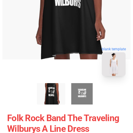
blank template
Folk Rock Band The Traveling
Wilburys A Line Dress