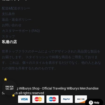
配送&配送ポリシー
支払条件
返品・返金ポリシー
お問い合わせ
カスタマーサポート(FAQ)
スタッフ
私達の店
世界トップクラスのチームによってデザインされた高品質な製品を
お届けします。 スタイリッシュで綺麗な商品をご用意しておりま
す。 これは、個々のスタイルを表示するだけでなく、他の人とあな
たの個性を共有するためのものです。
UNLOCK
© Traveling Wilburys Shop - Official Traveling Wilburys Merchandise
10% OFF
Store 2026 all rights reserved
Help