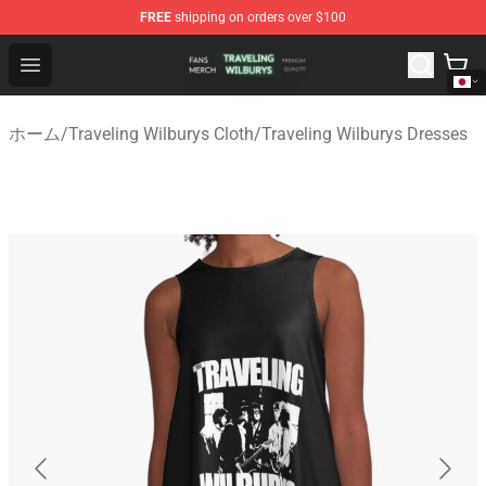
FREE
shipping on orders over $100
Traveling Wilburys Shop - Official Traveling Wilburys Me
Open menu
ホーム
/
Traveling Wilburys Cloth
/
Traveling Wilburys Dresses