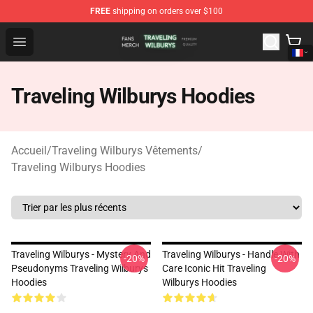
FREE
shipping on orders over $100
Traveling Wilburys Shop - Official Traveling Wilburys Me
Open menu
Traveling Wilburys Hoodies
Accueil
/
Traveling Wilburys Vêtements
/
Traveling Wilburys Hoodies
Traveling Wilburys - Mystery And
Traveling Wilburys - Handle With
-20%
-20%
Pseudonyms Traveling Wilburys
Care Iconic Hit Traveling
Hoodies
Wilburys Hoodies