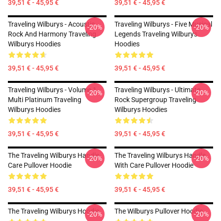
39,51 € - 45,95 €
39,51 € - 45,95 €
Traveling Wilburys - Acoustic
Traveling Wilburys - Five Musical
-20%
-20%
Rock And Harmony Traveling
Legends Traveling Wilburys
Wilburys Hoodies
Hoodies
39,51 € - 45,95 €
39,51 € - 45,95 €
Traveling Wilburys - Volume 1
Traveling Wilburys - Ultimate
-20%
-20%
Multi Platinum Traveling
Rock Supergroup Traveling
Wilburys Hoodies
Wilburys Hoodies
39,51 € - 45,95 €
39,51 € - 45,95 €
The Traveling Wilburys Handle
The Traveling Wilburys Handle
-20%
-20%
Care Pullover Hoodie
With Care Pullover Hoodie
39,51 € - 45,95 €
39,51 € - 45,95 €
The Traveling Wilburys Hoodie
The Wilburys Pullover Hoodie
-20%
-20%