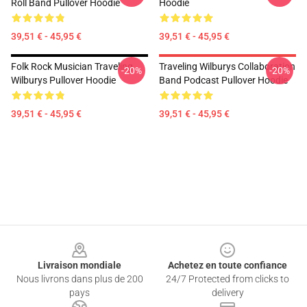
Roll Band Pullover Hoodie
Hoodie
39,51 € - 45,95 €
39,51 € - 45,95 €
Folk Rock Musician Traveling
Traveling Wilburys Collaboration
-20%
-20%
Wilburys Pullover Hoodie
Band Podcast Pullover Hoodie
39,51 € - 45,95 €
39,51 € - 45,95 €
Footer
Livraison mondiale
Achetez en toute confiance
Nous livrons dans plus de 200
24/7 Protected from clicks to
pays
delivery