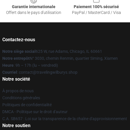
Garantie internationale
Paiement 100% sécurisé
Offert dans le pays d'utilisation
PayPal / MasterCard / Visa
Contactez-nous
Notre siège social
625 W, rue Adams, Chicago, IL 60661
Notre entrepôt
N° 3030, chemin Renmin, quartier Siming, Xiamen
Heure
: 9h – 17h (lu – vendredi)
Courriel
: contact@travelingwilburys.shop
Notre société
À propos de nous
Conditions générales
Politiques de confidentialité
DMCA - Politique sur le droit d'auteur
C.A. SB657 : Loi sur la transparence de la chaîne d'approvisionnement
Notre soutien