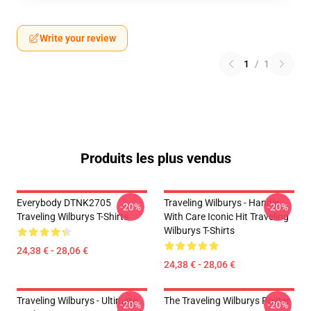
Write your review
1
/
1
Produits les plus vendus
Everybody DTNK2705
Traveling Wilburys - Handle
-20%
-20%
Traveling Wilburys T-Shirts
With Care Iconic Hit Traveling
Wilburys T-Shirts
24,38 € - 28,06 €
24,38 € - 28,06 €
Traveling Wilburys - Ultimate
The Traveling Wilburys Poster
-20%
-20%