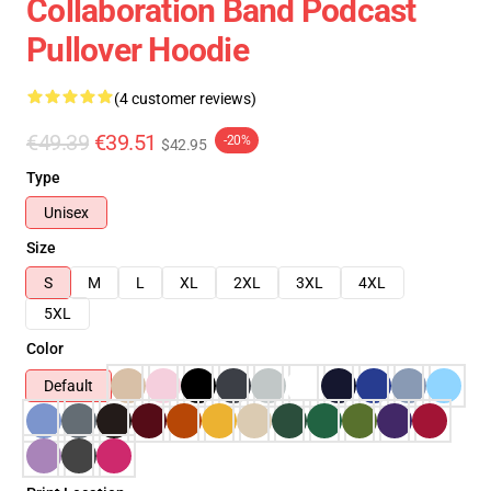
Collaboration Band Podcast
Pullover Hoodie
(4 customer reviews)
€49.39
€39.51
-20%
$42.95
Type
Unisex
Size
S
M
L
XL
2XL
3XL
4XL
5XL
Color
Default