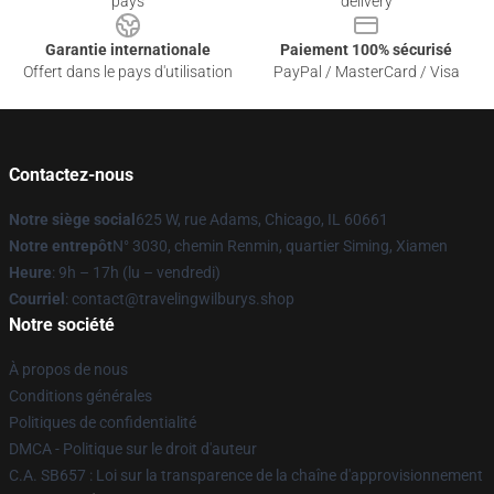
pays
delivery
Garantie internationale
Paiement 100% sécurisé
Offert dans le pays d'utilisation
PayPal / MasterCard / Visa
Contactez-nous
Notre siège social
625 W, rue Adams, Chicago, IL 60661
Notre entrepôt
N° 3030, chemin Renmin, quartier Siming, Xiamen
Heure
: 9h – 17h (lu – vendredi)
Courriel
: contact@travelingwilburys.shop
Notre société
À propos de nous
Conditions générales
Politiques de confidentialité
DMCA - Politique sur le droit d'auteur
C.A. SB657 : Loi sur la transparence de la chaîne d'approvisionnement