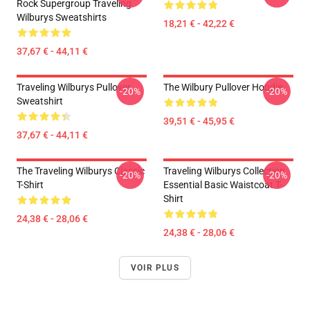
Rock Supergroup Traveling
Wilburys Sweatshirts
18,21 € - 42,22 €
37,67 € - 44,11 €
Traveling Wilburys Pullover
The Wilbury Pullover Hoodie
-20%
-20%
Sweatshirt
39,51 € - 45,95 €
37,67 € - 44,11 €
The Traveling Wilburys Classic
Traveling Wilburys Collection
-20%
-20%
T-Shirt
Essential Basic Waistcoat T-
Shirt
24,38 € - 28,06 €
24,38 € - 28,06 €
VOIR PLUS