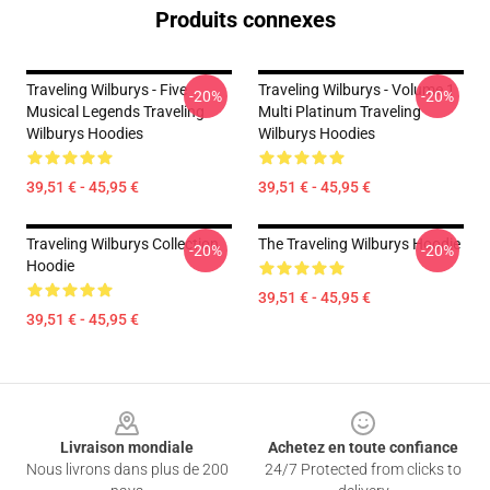
Produits connexes
Traveling Wilburys - Five
Traveling Wilburys - Volume 1
-20%
-20%
Musical Legends Traveling
Multi Platinum Traveling
Wilburys Hoodies
Wilburys Hoodies
39,51 € - 45,95 €
39,51 € - 45,95 €
Traveling Wilburys Collection
The Traveling Wilburys Hoodie
-20%
-20%
Hoodie
39,51 € - 45,95 €
39,51 € - 45,95 €
Footer
Livraison mondiale
Achetez en toute confiance
Nous livrons dans plus de 200
24/7 Protected from clicks to