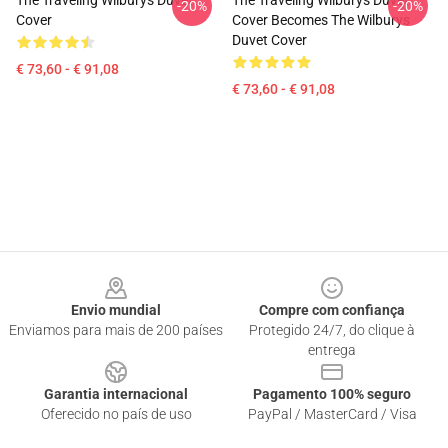
The Traveling Wilburys Duvet
The Traveling Wilburys Duvet
-20%
-20%
Cover
Cover Becomes The Wilburys
Duvet Cover
€ 73,60 - € 91,08
€ 73,60 - € 91,08
Footer
Envio mundial
Compre com confiança
Enviamos para mais de 200 países
Protegido 24/7, do clique à
entrega
Garantia internacional
Pagamento 100% seguro
Oferecido no país de uso
PayPal / MasterCard / Visa