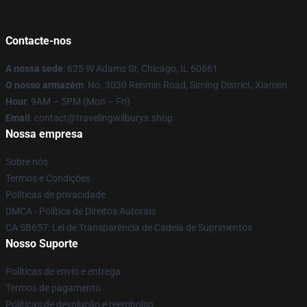
Contacte-nos
A nossa sede
: 625 W Adams St, Chicago, IL 60661
O nosso armazém
: No. 3030 Renmin Road, Siming District, Xiamen
Hour
: 9AM – 5PM (Mon – Fri)
Email
: contact@travelingwilburys.shop
Nossa empresa
Sobre nós
Termos e Condições
Políticas de privacidade
DMCA - Política de Direitos Autorais
CA SB657: Lei de Transparência de Cadeia de Suprimentos
Nosso Suporte
Políticas de envio e entrega
Termos de pagamento
Políticas de devolução e reembolso