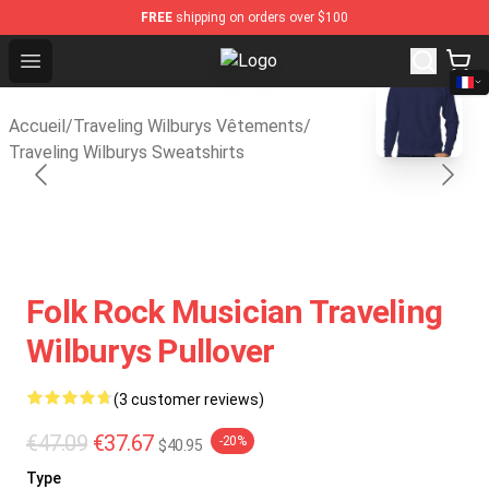
FREE
shipping on orders over $100
Open menu
Traveling Wilburys Shop - Official 
blank template
Accueil
/
Traveling Wilburys Vêtements
/
Traveling Wilburys Sweatshirts
Folk Rock Musician Traveling
Wilburys Pullover
(3 customer reviews)
€47.09
€37.67
-20%
$40.95
Type