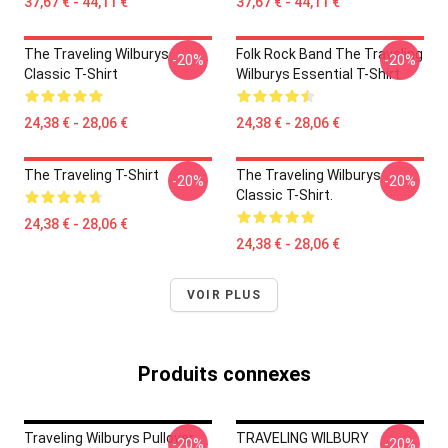
37,67 € - 44,11 €
37,67 € - 44,11 €
The Traveling Wilburys
Folk Rock Band The Traveling
-20%
-20%
Classic T-Shirt
Wilburys Essential T-Shirt
24,38 € - 28,06 €
24,38 € - 28,06 €
The Traveling T-Shirt
The Traveling Wilburys
-20%
-20%
Classic T-Shirt.
24,38 € - 28,06 €
24,38 € - 28,06 €
VOIR PLUS
Produits connexes
Traveling Wilburys Pullover
TRAVELING WILBURY
-20%
-20%