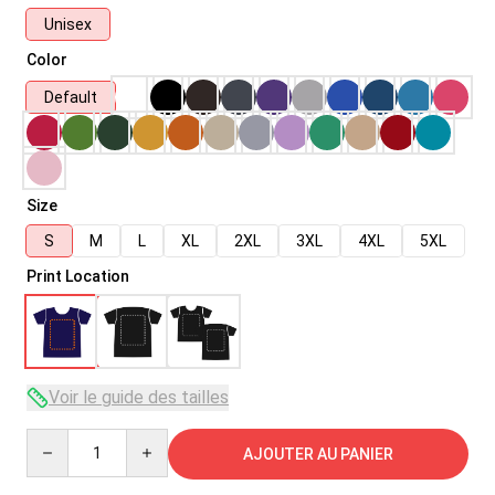
Unisex
Color
Default
Size
S
M
L
XL
2XL
3XL
4XL
5XL
Print Location
Voir le guide des tailles
Quantity
AJOUTER AU PANIER