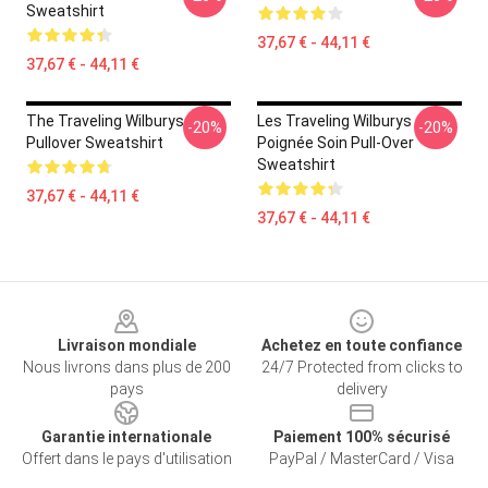
Sweatshirt
37,67 € - 44,11 €
37,67 € - 44,11 €
The Traveling Wilburys
Les Traveling Wilburys
-20%
-20%
Pullover Sweatshirt
Poignée Soin Pull-Over
Sweatshirt
37,67 € - 44,11 €
37,67 € - 44,11 €
Footer
Livraison mondiale
Achetez en toute confiance
Nous livrons dans plus de 200
24/7 Protected from clicks to
pays
delivery
Garantie internationale
Paiement 100% sécurisé
Offert dans le pays d'utilisation
PayPal / MasterCard / Visa