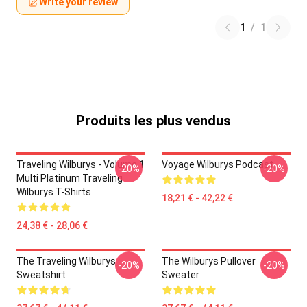
Write your review
1
/
1
Produits les plus vendus
Traveling Wilburys - Volume 1
Voyage Wilburys Podcast
-20%
-20%
Multi Platinum Traveling
Wilburys T-Shirts
18,21 € - 42,22 €
24,38 € - 28,06 €
The Traveling Wilburys
The Wilburys Pullover
-20%
-20%
Sweatshirt
Sweater