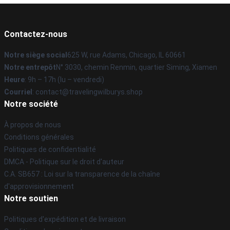
Contactez-nous
Notre siège social
625 W, rue Adams, Chicago, IL 60661
Notre entrepôt
N° 3030, chemin Renmin, quartier Siming, Xiamen
Heure
: 9h – 17h (lu – vendredi)
Courriel
: contact@travelingwilburys.shop
Notre société
À propos de nous
Conditions générales
Politiques de confidentialité
DMCA - Politique sur le droit d'auteur
C.A. SB657 : Loi sur la transparence de la chaîne
d'approvisionnement
Notre soutien
Politiques d'expédition et de livraison