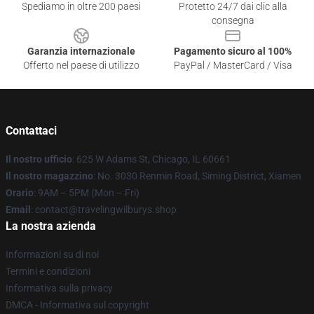
Spediamo in oltre 200 paesi
Protetto 24/7 dai clic alla
consegna
Garanzia internazionale
Pagamento sicuro al 100%
Offerto nel paese di utilizzo
PayPal / MasterCard / Visa
Contattaci
Il nostro ufficio
: 625 W Adams St, Chicago, IL 60661
Il nostro magazzino
: No. 3030 Renmin Road, Siming District, Xiamen
Orario
: 9AM – 5PM (Mon – Fri)
Email
: contact@travelingwilburys.shop
La nostra azienda
Informazioni su di noi
Termini e condizioni
Informativa sulla privacy
DMCA - Informativa sul copyright