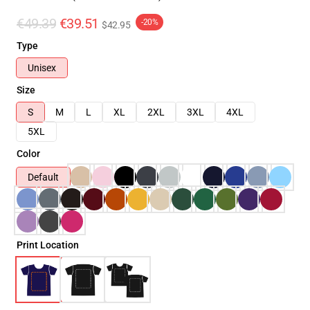
€49.39
€39.51
-20%
$42.95
Type
Unisex
Size
S
M
L
XL
2XL
3XL
4XL
5XL
Color
Default
Print Location