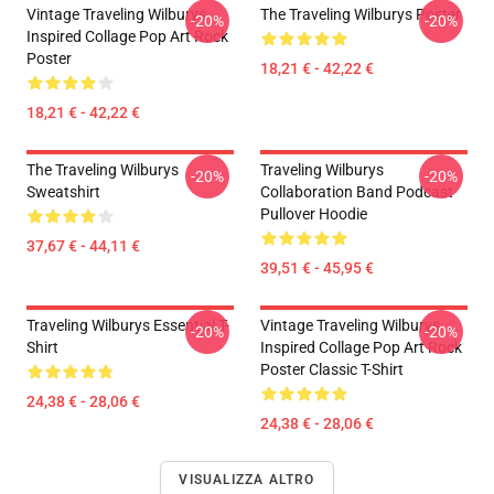
Vintage Traveling Wilburys
The Traveling Wilburys Poster
-20%
-20%
Inspired Collage Pop Art Rock
Poster
18,21 € - 42,22 €
18,21 € - 42,22 €
The Traveling Wilburys
Traveling Wilburys
-20%
-20%
Sweatshirt
Collaboration Band Podcast
Pullover Hoodie
37,67 € - 44,11 €
39,51 € - 45,95 €
Traveling Wilburys Essential T-
Vintage Traveling Wilburys
-20%
-20%
Shirt
Inspired Collage Pop Art Rock
Poster Classic T-Shirt
24,38 € - 28,06 €
24,38 € - 28,06 €
VISUALIZZA ALTRO