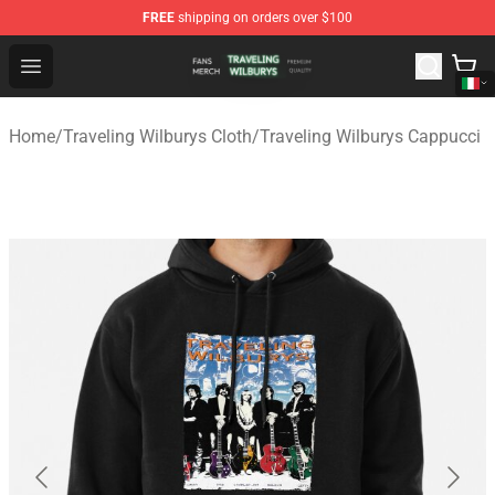
FREE
shipping on orders over $100
Traveling Wilburys Shop - Official Traveling Wilburys Me
Open menu
Home
/
Traveling Wilburys Cloth
/
Traveling Wilburys Cappucci