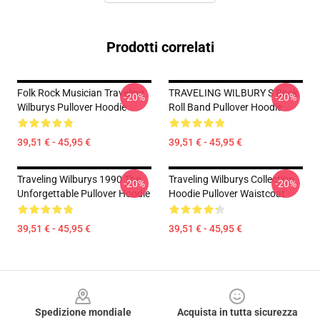
Prodotti correlati
Folk Rock Musician Traveling
TRAVELING WILBURY S Rock
-20%
-20%
Wilburys Pullover Hoodie
Roll Band Pullover Hoodie
39,51 € - 45,95 €
39,51 € - 45,95 €
Traveling Wilburys 1990 The
Traveling Wilburys Collection
-20%
-20%
Unforgettable Pullover Hoodie
Hoodie Pullover Waistcoat
39,51 € - 45,95 €
39,51 € - 45,95 €
Footer
Spedizione mondiale
Acquista in tutta sicurezza