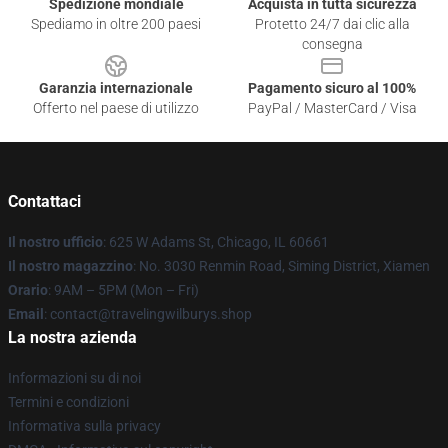
Spedizione mondiale
Acquista in tutta sicurezza
Spediamo in oltre 200 paesi
Protetto 24/7 dai clic alla
consegna
Garanzia internazionale
Pagamento sicuro al 100%
Offerto nel paese di utilizzo
PayPal / MasterCard / Visa
Contattaci
Il nostro ufficio
: 625 W Adams St, Chicago, IL 60661
Il nostro magazzino
: No. 3030 Renmin Road, Siming District, Xiamen
Orario
: 9AM – 5PM (Mon – Fri)
Email
: contact@travelingwilburys.shop
La nostra azienda
Informazioni su di noi
Termini e condizioni
Informativa sulla privacy