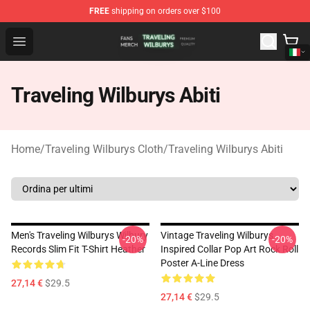
FREE
shipping on orders over $100
Traveling Wilburys Shop - Official Traveling Wilburys Me
Open menu
Traveling Wilburys Abiti
Home
/
Traveling Wilburys Cloth
/
Traveling Wilburys Abiti
Men's Traveling Wilburys Wilbury
Vintage Traveling Wilburys
-20%
-20%
Records Slim Fit T-Shirt Heather
Inspired Collar Pop Art Rock Roll
Poster A-Line Dress
27,14 €
$29.5
27,14 €
$29.5