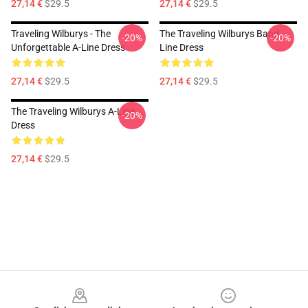
27,14 €
$29.5
27,14 €
$29.5
Traveling Wilburys - The
The Traveling Wilburys Band
-20%
-20%
Unforgettable A-Line Dress
Line Dress
27,14 €
$29.5
27,14 €
$29.5
The Traveling Wilburys A-Line
-20%
Dress
27,14 €
$29.5
Footer