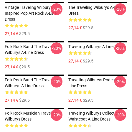
Vintage Traveling Wilburys
The Traveling Wilburys A-Line
-20%
-20%
Inspired Pop Art Rock A-Line
Dress
Dress
27,14 €
$29.5
27,14 €
$29.5
Folk Rock Band The Travelling
Traveling Wilburys A Line Dress
-20%
-20%
Wilburys A-Line Dress
27,14 €
$29.5
27,14 €
$29.5
Folk Rock Band The Traveling
Travelling Wilburys Podcast A
-20%
-20%
Wilburys A Line Dress
Line Dress
27,14 €
$29.5
27,14 €
$29.5
Folk Rock Musician Traveling
Traveling Wilburys Collection
-20%
-20%
Wilburys Dress
Waistcoat A-Line Dress