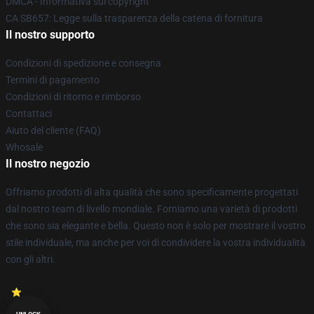
DMCA - Informativa sul copyright
CA SB657: Legge sulla trasparenza della catena di fornitura
Il nostro supporto
Condizioni di spedizione e consegna
Termini di pagamento
Condizioni di ritorno e rimborso
Contattaci
Aiuto del cliente (FAQ)
Whosale
Il nostro negozio
Offriamo prodotti di alta qualità che sono specificamente progettati
dal nostro team di livello mondiale. Forniamo una varietà di prodotti
che sono sia elegante e bella. Questo non è solo per mostrare il vostro
stile individuale, ma anche per voi di condividere la vostra individualità
con gli altri.