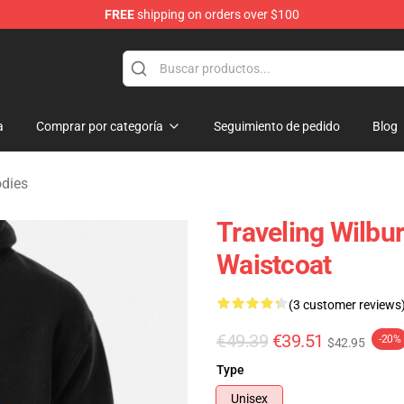
FREE
shipping on orders over $100
Merchandise Store
a
Comprar por categoría
Seguimiento de pedido
Blog
odies
Traveling Wilbur
Waistcoat
(3 customer reviews
€49.39
€39.51
-20%
$42.95
Type
Unisex