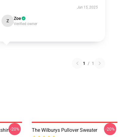
Jun 15, 2025
Zoe
Z
Verified owner
1
/
1
-20%
-20%
shirt
The Wilburys Pullover Sweater