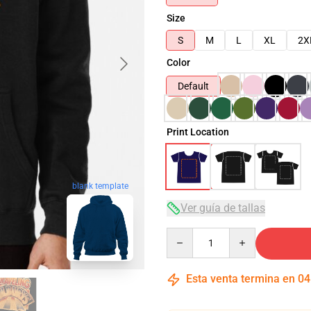
Size
S
M
L
XL
2X
Color
Default
Print Location
blank template
Ver guía de tallas
Quantity
Esta venta termina en
04