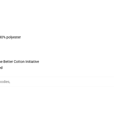
 40% polyester
 Better Cotton Initiative
ed
oodies
,