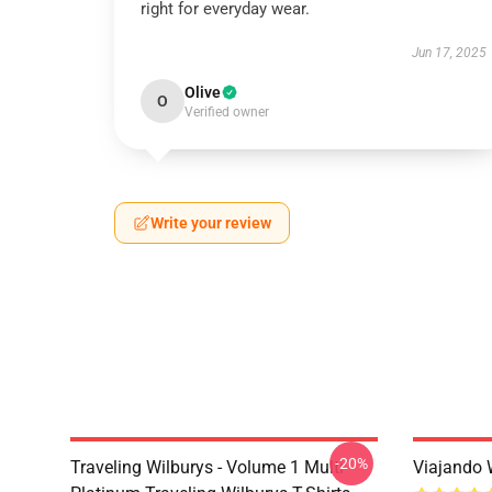
right for everyday wear.
Jun 17, 2025
Olive
O
Verified owner
Write your review
-20%
Traveling Wilburys - Volume 1 Multi
Viajando 