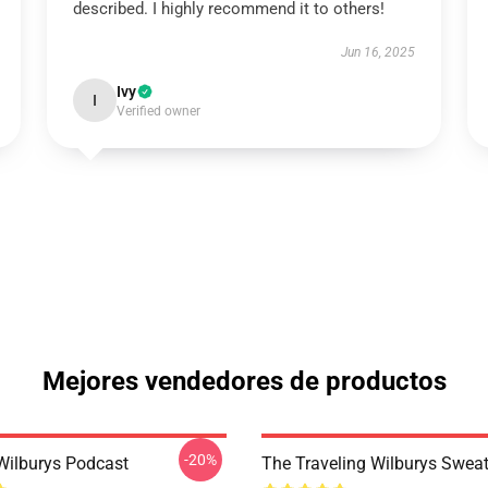
described. I highly recommend it to others!
Jun 16, 2025
Ivy
I
Verified owner
Mejores vendedores de productos
-20%
Wilburys Podcast
The Traveling Wilburys Sweat