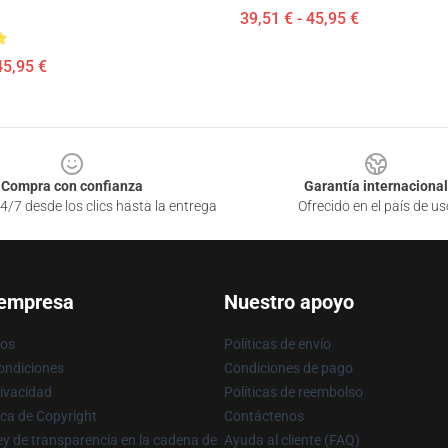
39,51 € - 45,95 €
45,95 €
Compra con confianza
Garantía internacional
4/7 desde los clics hasta la entrega
Ofrecido en el país de us
 empresa
Nuestro apoyo
ros
Políticas de envío
ondiciones
Condiciones de pago
rivacidad
Políticas de reembolso
ica de Copyright
Contáctenos
y de transparencia en la cadena de
Ayuda al cliente (FAQ)