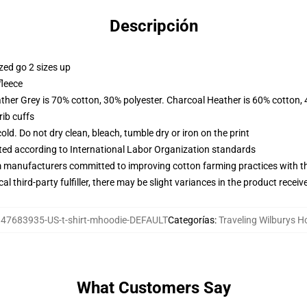
Descripción
zed go 2 sizes up
fleece
ather Grey is 70% cotton, 30% polyester. Charcoal Heather is 60% cotton,
ib cuffs
d. Do not dry clean, bleach, tumble dry or iron on the print
uated according to International Labor Organization standards
m manufacturers committed to improving cotton farming practices with the
al third-party fulfiller, there may be slight variances in the product receiv
47683935-US-t-shirt-mhoodie-DEFAULT
Categorías
:
Traveling Wilburys H
What Customers Say