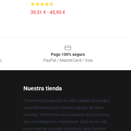
39,51 € - 45,95 €
Pago 100% seguro
o
PayPal / MasterCard / Visa
Nuestra tienda
Ofrecemos productos de alta calidad diseñados
específicamente por nuestro equipo de clase
mundial. Ofrecemos una variedad de productos
que son elegantes y hermosos. Esto no es sólo
para mostrar su estilo individual, sino también