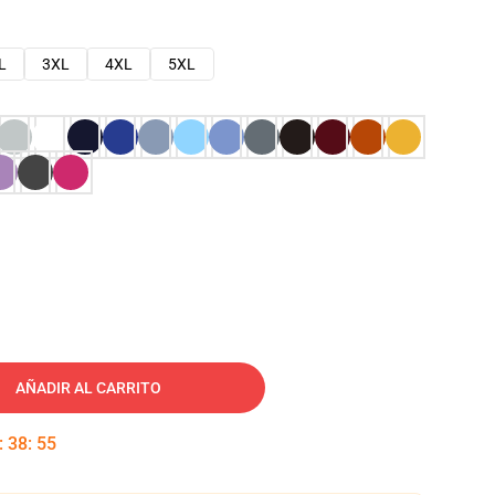
L
3XL
4XL
5XL
AÑADIR AL CARRITO
:
38
:
54