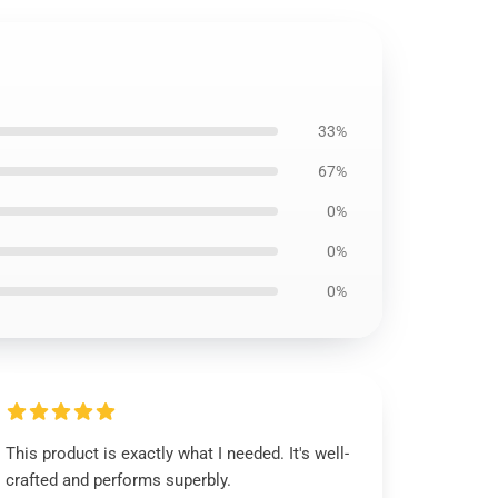
33%
67%
0%
0%
0%
This product is exactly what I needed. It's well-
crafted and performs superbly.