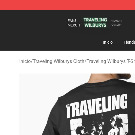
Traveling Wilburys Shop - Official Traveling Wilburys 
Inicio
Tiend
Inicio
/
Traveling Wilburys Cloth
/
Traveling Wilburys T-Sh