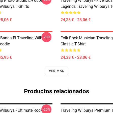
p Photo Studio LA 0806
Traveling Wilburys - Five Mus
Wilburys T-Shirts
Legends Traveling Wilburys T-
28,06 €
24,38 € - 28,06 €
-20%
 Banda El Traveling Wilburys
Folk Rock Musician Traveling
Hoodie
Classic T-Shirt
45,95 €
24,38 € - 28,06 €
VER MÁS
Productos relacionados
-20%
Wilburys - Ultimate Rock
Traveling Wilburys Premium T