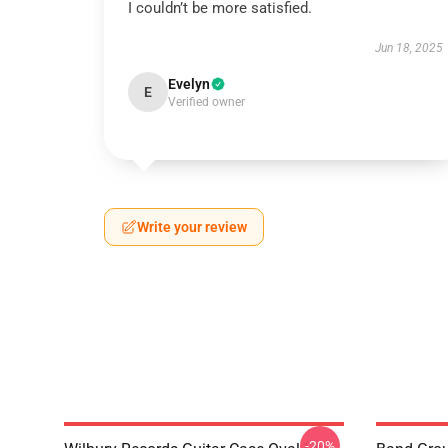
I couldn’t be more satisfied.
Jun 18, 2025
Evelyn
E
Verified owner
Write your review
-20%