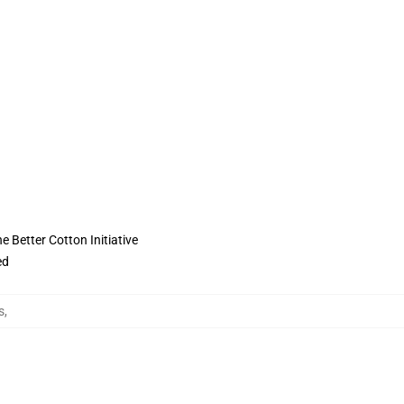
 Better Cotton Initiative
ed
s
,