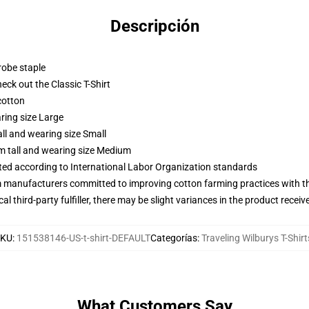
Descripción
robe staple
check out the Classic T-Shirt
cotton
ring size Large
ll and wearing size Small
m tall and wearing size Medium
uated according to International Labor Organization standards
m manufacturers committed to improving cotton farming practices with the
al third-party fulfiller, there may be slight variances in the product receiv
SKU
:
151538146-US-t-shirt-DEFAULT
Categorías
:
Traveling Wilburys T-Shirt
What Customers Say