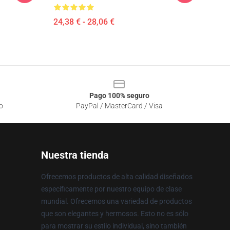
24,38 € - 28,06 €
Pago 100% seguro
o
PayPal / MasterCard / Visa
Nuestra tienda
Ofrecemos productos de alta calidad diseñados
específicamente por nuestro equipo de clase
mundial. Ofrecemos una variedad de productos
que son elegantes y hermosos. Esto no es sólo
para mostrar su estilo individual, sino también