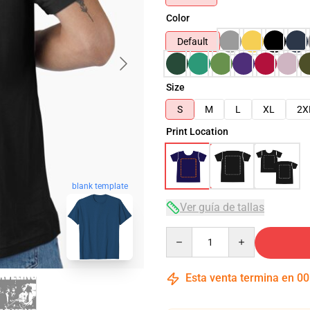
Color
Default
Size
S
M
L
XL
2X
Print Location
blank template
Ver guía de tallas
Quantity
Esta venta termina en
00