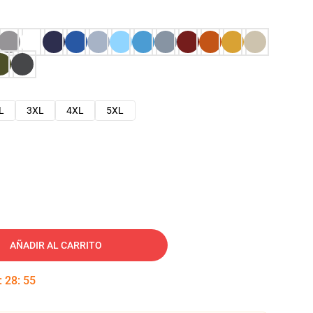
L
3XL
4XL
5XL
AÑADIR AL CARRITO
:
28
:
54