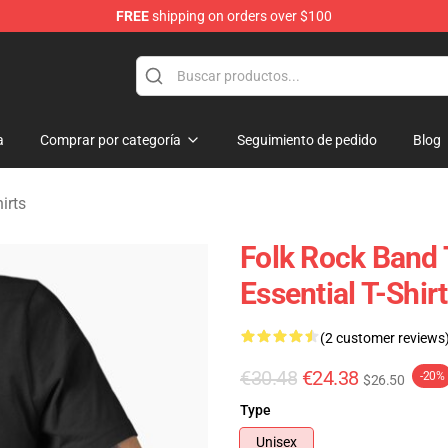
FREE
shipping on orders over $100
Merchandise Store
a
Comprar por categoría
Seguimiento de pedido
Blog
irts
Folk Rock Band 
Essential T-Shirt
(2 customer reviews
€30.48
€24.38
-20%
$26.50
Type
Unisex