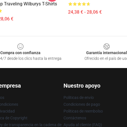
 Traveling Wilburys T-Shirts
24,38 € - 28,06 €
28,06 €
Compra con confianza
Garantía internacional
4/7 desde los clics hasta la entrega
Ofrecido en el país de us
 empresa
Nuestro apoyo
ros
Políticas de envío
ondiciones
Condiciones de pago
rivacidad
Políticas de reembolso
ica de Copyright
Contáctenos
y de transparencia en la cadena de
Ayuda al cliente (FAQ)