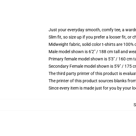
Just your everyday smooth, comfy tee, a ward
Slim fit, so size up if you prefer a looser fit, or 
Midweight fabric, solid color t-shirts are 100% 
Male model shown is 6'2" / 188 cm tall and wea
Primary female model shown is 5'3" / 160 cm ta
Secondary Female model shown is 5'9" / 175 c
The third party printer of this product is eval
The printer of this product sources blanks fro
Since every item is made just for you by your loc