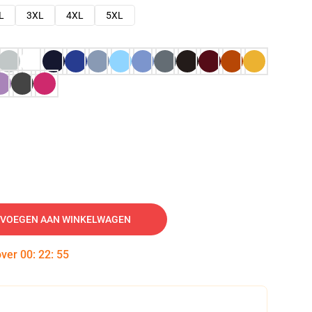
L
3XL
4XL
5XL
VOEGEN AAN WINKELWAGEN
over
00
:
22
:
54