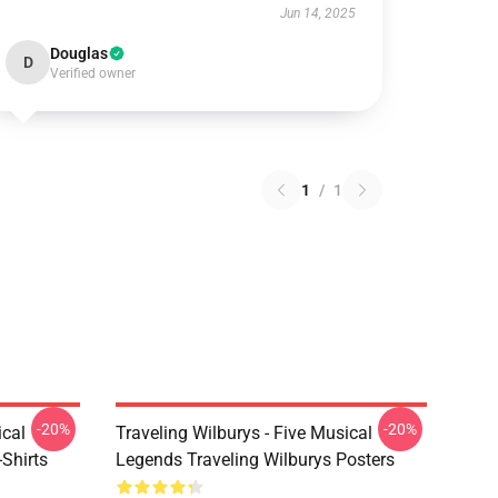
Jun 14, 2025
Douglas
D
Verified owner
1
/
1
-20%
-20%
ical
Traveling Wilburys - Five Musical
Shirts
Legends Traveling Wilburys Posters