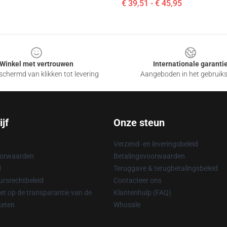
€ 39,51 - € 45,95
Winkel met vertrouwen
Internationale garanti
chermd van klikken tot levering
Aangeboden in het gebruik
jf
Onze steun
Verzend- en leveringsbeleid
oorwaarden
Betalingsvoorwaarden
d
Teruggave & terugbetalingsbeleid
rsrechtbeleid
Contacteer ons
t op de transparantie van de
Klantenhulp (FAQ)
keten
Whosale