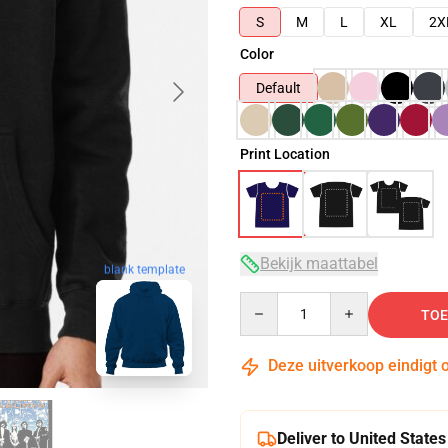
S
M
L
XL
2X
Color
Default
Print Location
Bekijk maattabel
blank template
Quantity
TOE
Deze uitverkoop eindigt 
Deliver to United States