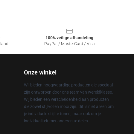
e
100% veilige afhandeling
sland
PayPal / MasterCard / Visa
Onze winkel
Wij bieden hoogwaardige producten die speciaal
zijn ontworpen door ons team van wereldklasse.
Wij bieden een verscheidenheid aan producten
die zowel stijlvol en mooi zijn. Dit is niet alleen om
je individuele stijl te tonen, maar ook om je
individualiteit met anderen te delen.