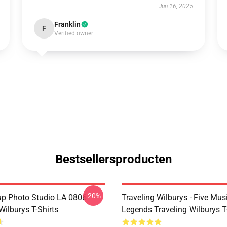
Jun 16, 2025
Franklin
F
Verified owner
Bestsellersproducten
-20%
p Photo Studio LA 0806
Traveling Wilburys - Five Mus
Wilburys T-Shirts
Legends Traveling Wilburys T-