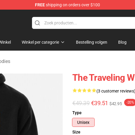
FREE
shipping on orders over $100
Merchandise Store
Winkel
Winkel per categorie
Bestelling volgen
Blog
odies
The Traveling W
(3 customer reviews
€49.39
€39.51
-20%
$42.95
Type
Unisex
Size