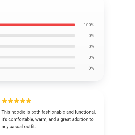
100%
0%
0%
0%
0%
This hoodie is both fashionable and functional.
It’s comfortable, warm, and a great addition to
any casual outfit.