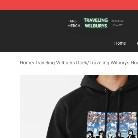
Traveling Wilburys Shop - Official Traveling Wilburys 
Home
Home
/
Traveling Wilburys Doek
/
Traveling Wilburys Ho