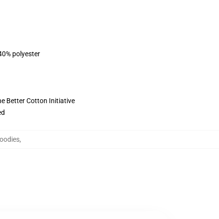
 40% polyester
 Better Cotton Initiative
ed
Hoodies
,