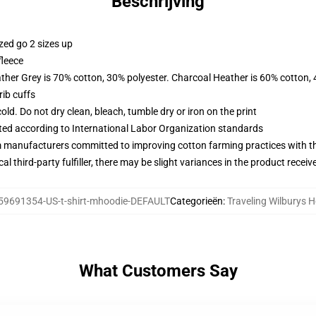
Beschrijving
zed go 2 sizes up
fleece
ather Grey is 70% cotton, 30% polyester. Charcoal Heather is 60% cotton,
ib cuffs
d. Do not dry clean, bleach, tumble dry or iron on the print
uated according to International Labor Organization standards
m manufacturers committed to improving cotton farming practices with the
al third-party fulfiller, there may be slight variances in the product receiv
59691354-US-t-shirt-mhoodie-DEFAULT
Categorieën
:
Traveling Wilburys 
What Customers Say