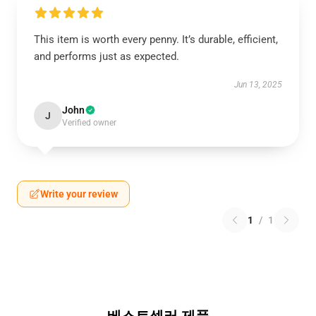
This item is worth every penny. It’s durable, efficient,
and performs just as expected.
Jun 13, 2025
John
J
Verified owner
Write your review
1
/
1