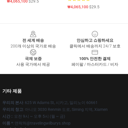
₩4,065,100
$29.5
₩4,065,100
$29.5
Footer
전 세계 배송
안심하고 쇼핑하세요
200개 이상의 국가로 배송
클릭에서 배송까지 24/7 보호
국제 보증
100% 안전한 결제
사용 국가에서 제공
페이팔 / 마스터카드 / 비자
기타 제품
우리의 본사
: 625 W Adams St, 시카고, 일리노이 60661
우리의 창고
: 아니오 3030 Renmin 도로, Siming 지역, Xiamen
시간 :
: 오전 9시 ~ 오후 5시 (월 ~ 금)
이름 *
: 연락처@travelingwilburys.shop