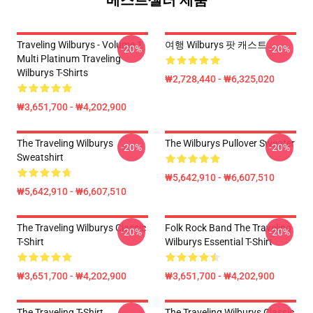
베스트셀러 제품
Traveling Wilburys - Volume 1
여행 Wilburys 팟 캐스트
-20%
-20%
Multi Platinum Traveling
Wilburys T-Shirts
₩2,728,440 - ₩6,325,020
₩3,651,700 - ₩4,202,900
The Traveling Wilburys
The Wilburys Pullover Sweater
-20%
-20%
Sweatshirt
₩5,642,910 - ₩6,607,510
₩5,642,910 - ₩6,607,510
The Traveling Wilburys Classic
Folk Rock Band The Traveling
-20%
-20%
T-Shirt
Wilburys Essential T-Shirt
₩3,651,700 - ₩4,202,900
₩3,651,700 - ₩4,202,900
The Traveling T-Shirt
The Traveling Wilburys Classic