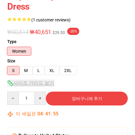
Dress
(1 customer reviews)
₩50,814
₩40,651
-20%
$29.50
Type
Women
Size
S
M
L
XL
2XL
사이즈 가이드 보기
Quantity
장바구니에 추가
이 세일은
04
:
41
:
54