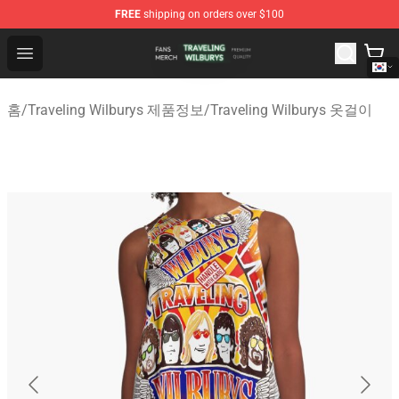
FREE
shipping on orders over $100
Traveling Wilburys Shop - Official Traveling Wilburys Me
Open menu
홈
/
Traveling Wilburys 제품정보
/
Traveling Wilburys 옷걸이