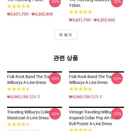
-20%
-20%
T-Shirt.
₩3,651,700 - ₩4,202,900
₩3,651,700 - ₩4,202,900
더 보기
관련 상품
Folk Rock Band The Travelling
Folk Rock Band The Traveling
-20%
-20%
Wilburys A-Line Dress
Wilburys A Line Dress
₩4,065,100
$29.5
₩4,065,100
$29.5
Traveling Wilburys Collection
Vintage Traveling Wilburys
-20%
-20%
Waistcoat A-Line Dress
Inspired Collar Pop Art Rock
Roll Poster A-Line Dress