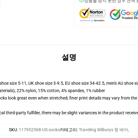
상품을 받지 못한 경우 전액
설명
shoe size 5-11, UK shoe size 3-9.5, EU shoe size 34-42.5, men's AU shoe s
terials), 22% nylon, 15% cotton, 4% spandex, 1% rubber
socks look great even when stretched; finer print details may vary from th
al third-party fulfiller, there may be slight variances in the product receiv
SKU
:
117952568-US-socks
카테고리
:
Traveling Wilburys 뚱 베어
,