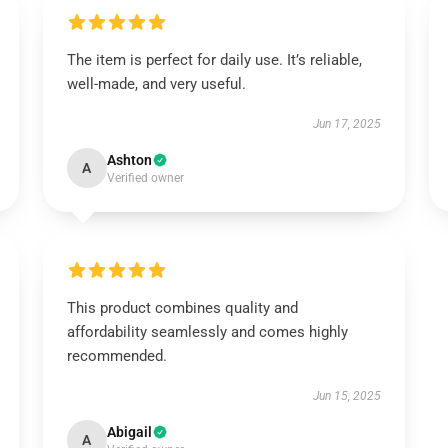
The item is perfect for daily use. It’s reliable,
well-made, and very useful.
Jun 17, 2025
Ashton
A
Verified owner
This product combines quality and
affordability seamlessly and comes highly
recommended.
Jun 15, 2025
Abigail
A