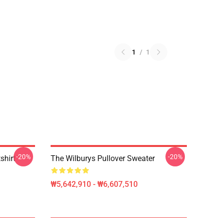
1
/
1
-20%
-20%
shirt
The Wilburys Pullover Sweater
₩5,642,910 - ₩6,607,510