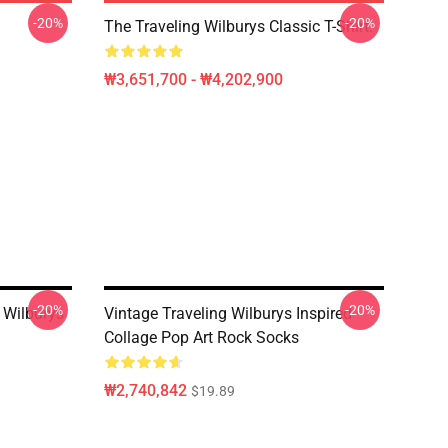
-20%
-20%
The Traveling Wilburys Classic T-Shirt.
₩3,651,700 - ₩4,202,900
-20%
-20%
 Wilburys
Vintage Traveling Wilburys Inspired
Collage Pop Art Rock Socks
₩2,740,842
$19.89