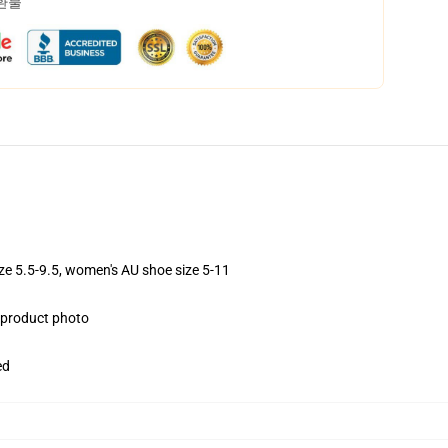
 환불
ize 5.5-9.5, women's AU shoe size 5-11
e product photo
ed