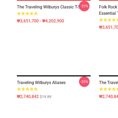
-20%
The Traveling Wilburys Classic T-Shirt
Folk Rock
Essential 
₩3,651,700 - ₩4,202,900
₩3,651,70
-20%
Traveling Wilburys Aliases
The Trave
₩2,740,842
₩2,740,8
$19.89