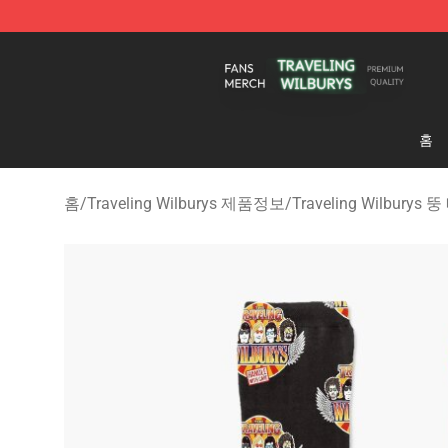
Traveling Wilburys Shop - Official Traveling Wilburys 
홈
홈
/
Traveling Wilburys 제품정보
/
Traveling Wilburys 