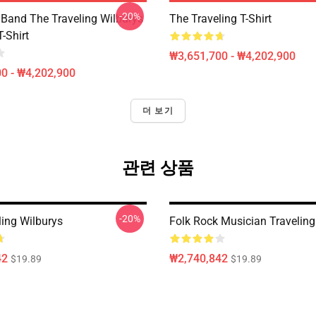
-20%
 Band The Traveling Wilburys
The Traveling T-Shirt
T-Shirt
₩3,651,700 - ₩4,202,900
0 - ₩4,202,900
더 보기
관련 상품
-20%
ling Wilburys
Folk Rock Musician Traveling
42
₩2,740,842
$19.89
$19.89