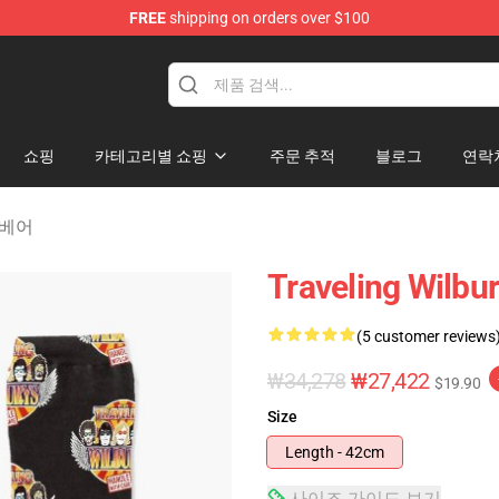
FREE
shipping on orders over $100
Merchandise Store
쇼핑
카테고리별 쇼핑
주문 추적
블로그
연락
뚱 베어
Traveling Wilbu
(5 customer reviews
₩34,278
₩27,422
$19.90
Size
Length - 42cm
사이즈 가이드 보기