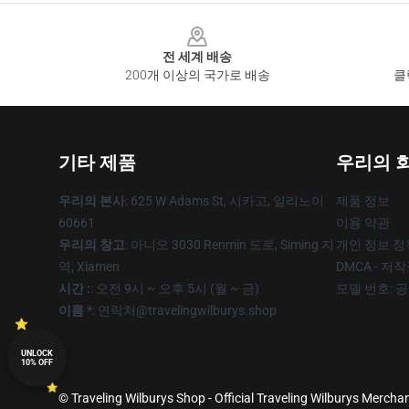
Footer
전 세계 배송
200개 이상의 국가로 배송
클
기타 제품
우리의 
우리의 본사
: 625 W Adams St, 시카고, 일리노이
제품 정보
60661
이용 약관
우리의 창고
: 아니오 3030 Renmin 도로, Siming 지
개인 정보 정
역, Xiamen
DMCA - 저
시간 :
: 오전 9시 ~ 오후 5시 (월 ~ 금)
모델 번호: 
이름 *
: 연락처@travelingwilburys.shop
UNLOCK
10% OFF
© Traveling Wilburys Shop - Official Traveling Wilburys Merchan