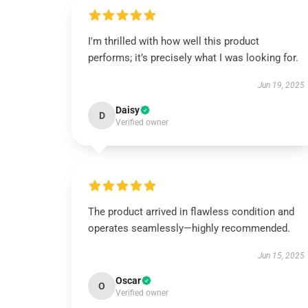
I'm thrilled with how well this product
performs; it’s precisely what I was looking for.
Jun 19, 2025
Daisy
D
Verified owner
The product arrived in flawless condition and
operates seamlessly—highly recommended.
Jun 15, 2025
Oscar
O
Verified owner