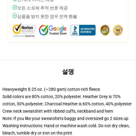
모든 소포에 추적 번호 제공
상품을 받지 못한 경우 전액 환불
설명
Heavyweight 8.25 oz. (~280 gsm) cotton-rich fleece
Solid colors are 80% cotton, 20% polyester. Heather Grey is 70%
cotton, 30% polyester. Charcoal Heather is 60% cotton, 40% polyester
Crew neck sweatshirt with ribbed cuffs, neckband and hem
Note: If you like your sweatshirts baggy and oversized go 2 sizes up
Washing instructions: Hand or machine wash cold. Do not dry clean,
bleach, tumble dry or iron on the print