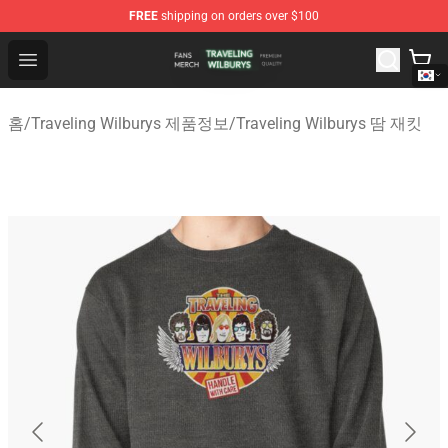
FREE
shipping on orders over $100
Traveling Wilburys Shop - Official Traveling Wilburys Me
Open menu
홈
/
Traveling Wilburys 제품정보
/
Traveling Wilburys 땀 재킷