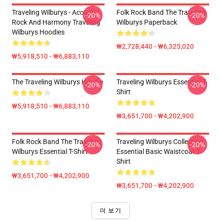
Traveling Wilburys - Acoustic
Folk Rock Band The Traveling
-20%
-20%
Rock And Harmony Traveling
Wilburys Paperback
Wilburys Hoodies
₩2,728,440 - ₩6,325,020
₩5,918,510 - ₩6,883,110
The Traveling Wilburys Hoodie
Traveling Wilburys Essential T-
-20%
-20%
Shirt
₩5,918,510 - ₩6,883,110
₩3,651,700 - ₩4,202,900
Folk Rock Band The Traveling
Traveling Wilburys Collection
-20%
-20%
Wilburys Essential T-Shirt
Essential Basic Waistcoat T-
Shirt
₩3,651,700 - ₩4,202,900
₩3,651,700 - ₩4,202,900
더 보기