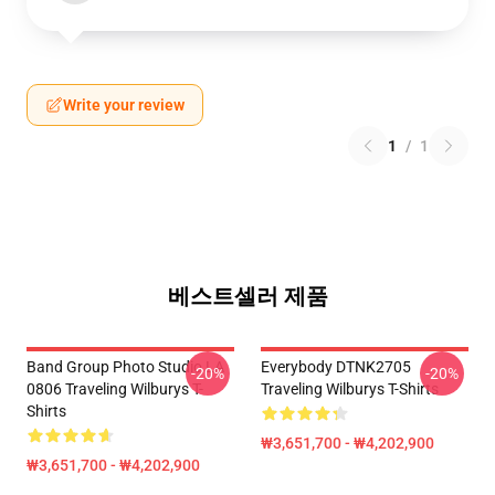
Write your review
1
/
1
베스트셀러 제품
Band Group Photo Studio LA
Everybody DTNK2705
-20%
-20%
0806 Traveling Wilburys T-
Traveling Wilburys T-Shirts
Shirts
₩3,651,700 - ₩4,202,900
₩3,651,700 - ₩4,202,900