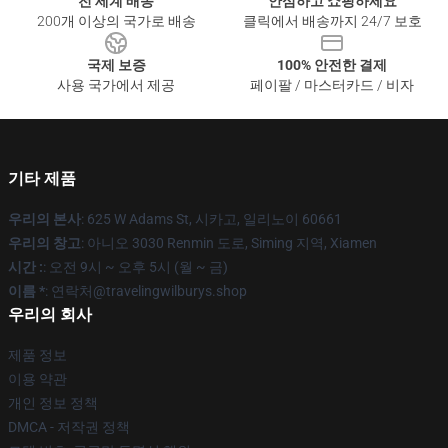
전 세계 배송
안심하고 쇼핑하세요
200개 이상의 국가로 배송
클릭에서 배송까지 24/7 보호
국제 보증
100% 안전한 결제
사용 국가에서 제공
페이팔 / 마스터카드 / 비자
기타 제품
우리의 본사
: 625 W Adams St, 시카고, 일리노이 60661
우리의 창고
: 아니오 3030 Renmin 도로, Siming 지역, Xiamen
시간 :
: 오전 9시 ~ 오후 5시 (월 ~ 금)
이름 *
: 연락처@travelingwilburys.shop
우리의 회사
제품 정보
이용 약관
개인 정보 정책
DMCA - 저작권 정책