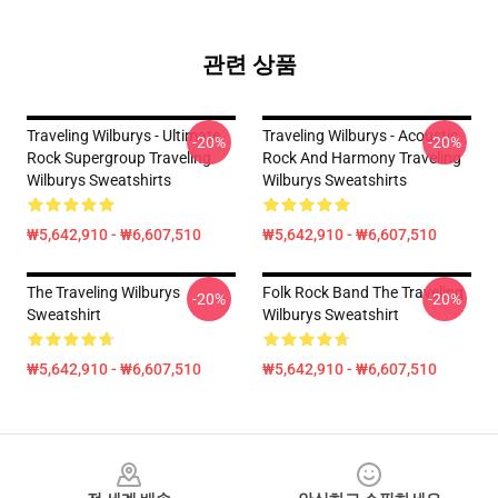
관련 상품
Traveling Wilburys - Ultimate
Traveling Wilburys - Acoustic
-20%
-20%
Rock Supergroup Traveling
Rock And Harmony Traveling
Wilburys Sweatshirts
Wilburys Sweatshirts
₩5,642,910 - ₩6,607,510
₩5,642,910 - ₩6,607,510
The Traveling Wilburys
Folk Rock Band The Traveling
-20%
-20%
Sweatshirt
Wilburys Sweatshirt
₩5,642,910 - ₩6,607,510
₩5,642,910 - ₩6,607,510
Footer