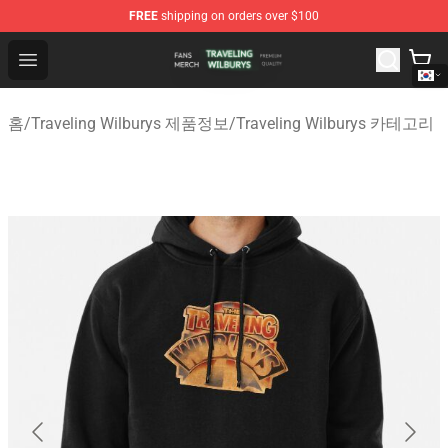
FREE
shipping on orders over $100
Traveling Wilburys Shop - Official Traveling Wilburys Me
Open menu
홈
/
Traveling Wilburys 제품정보
/
Traveling Wilburys 카테고리