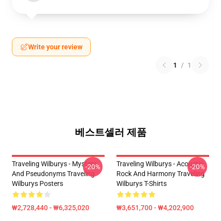
Write your review
1
/
1
베스트셀러 제품
Traveling Wilburys - Mystery
Traveling Wilburys - Acoustic
-20%
-20%
And Pseudonyms Traveling
Rock And Harmony Traveling
Wilburys Posters
Wilburys T-Shirts
₩2,728,440 - ₩6,325,020
₩3,651,700 - ₩4,202,900