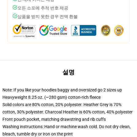
모든 소포에 추적 번호 제공
상품을 받지 못한 경우 전액 환불
설명
Note: If you like your hoodies baggy and oversized go 2 sizes up
Heavyweight 8.25 oz. (~280 gsm) cotton-rich fleece
Solid colors are 80% cotton, 20% polyester. Heather Grey is 70%
cotton, 30% polyester. Charcoal Heather is 60% cotton, 40% polyester
Front pouch pocket, matching drawstring and rib cuffs
Washing instructions: Hand or machine wash cold. Do not dry clean,
bleach, tumble dry or iron on the print