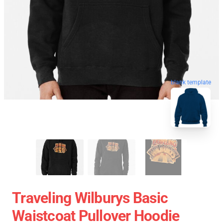
blank template
Traveling Wilburys Basic
Waistcoat Pullover Hoodie