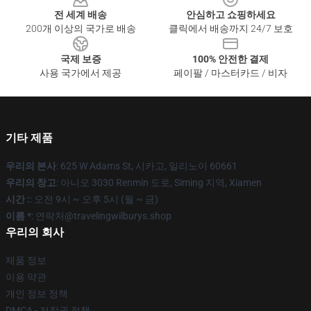
전 세계 배송
안심하고 쇼핑하세요
200개 이상의 국가로 배송
클릭에서 배송까지 24/7 보호
국제 보증
100% 안전한 결제
사용 국가에서 제공
페이팔 / 마스터카드 / 비자
기타 제품
우리의 본사
: 625 W Adams St, 시카고, 일리노이 60661
우리의 창고
: 아니오 3030 Renmin 도로, Siming 지역, Xiamen
시간 :
: 오전 9시 ~ 오후 5시 (월 ~ 금)
이름 *
: 연락처@travelingwilburys.shop
우리의 회사
제품 정보
이용 약관
개인 정보 정책
DMCA - 저작권 정책