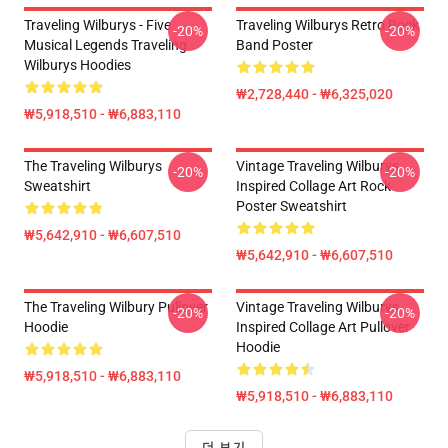
Traveling Wilburys - Five
Traveling Wilburys Retro Rock
-20%
-20%
Musical Legends Traveling
Band Poster
Wilburys Hoodies
₩2,728,440 - ₩6,325,020
₩5,918,510 - ₩6,883,110
The Traveling Wilburys
Vintage Traveling Wilburys
-20%
-20%
Sweatshirt
Inspired Collage Art Rock
Poster Sweatshirt
₩5,642,910 - ₩6,607,510
₩5,642,910 - ₩6,607,510
The Traveling Wilbury Pullover
Vintage Traveling Wilburys
-20%
-20%
Hoodie
Inspired Collage Art Pullover
Hoodie
₩5,918,510 - ₩6,883,110
₩5,918,510 - ₩6,883,110
더 보기