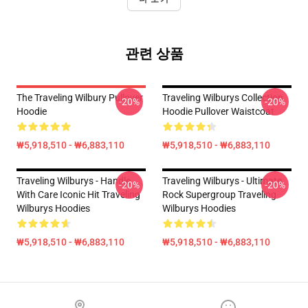
관련 상품
The Traveling Wilbury Pullover
Traveling Wilburys Collection
-20%
-20%
Hoodie
Hoodie Pullover Waistcoat
₩5,918,510 - ₩6,883,110
₩5,918,510 - ₩6,883,110
Traveling Wilburys - Handle
Traveling Wilburys - Ultimate
-20%
-20%
With Care Iconic Hit Traveling
Rock Supergroup Traveling
Wilburys Hoodies
Wilburys Hoodies
₩5,918,510 - ₩6,883,110
₩5,918,510 - ₩6,883,110
Footer