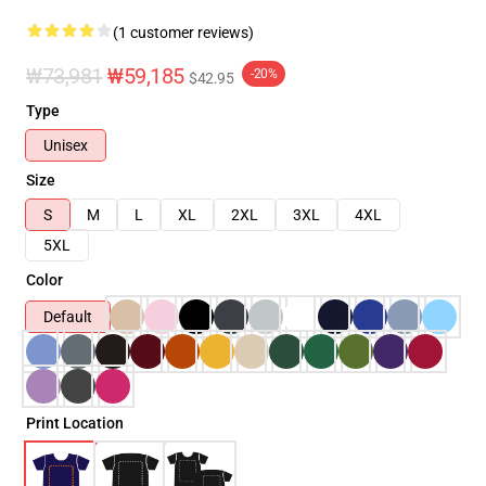
(1 customer reviews)
₩73,981
₩59,185
-20%
$42.95
Type
Unisex
Size
S
M
L
XL
2XL
3XL
4XL
5XL
Color
Default
Print Location