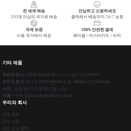
전 세계 배송
안심하고 쇼핑하세요
200개 이상의 국가로 배송
클릭에서 배송까지 24/7 보호
국제 보증
100% 안전한 결제
사용 국가에서 제공
페이팔 / 마스터카드 / 비자
기타 제품
우리의 본사
: 625 W Adams St, 시카고, 일리노이 60661
우리의 창고
: 아니오 3030 Renmin 도로, Siming 지역, Xiamen
시간 :
: 오전 9시 ~ 오후 5시 (월 ~ 금)
이름 *
: 연락처@travelingwilburys.shop
우리의 회사
제품 정보
이용 약관
개인 정보 정책