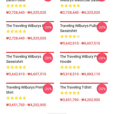
Band Poster
Wilburys Waistcoat Basic
₩2,728,440 - ₩6,325,020
₩2,728,440 - ₩6,325,020
The Traveling Wilburys Poster
Traveling Wilburys Pullover
-20%
-20%
Sweatshirt
₩2,728,440 - ₩6,325,020
₩5,642,910 - ₩6,607,510
The Traveling Wilburys
The Traveling Wilbury Pullover
-20%
-20%
Sweatshirt
Hoodie
₩5,642,910 - ₩6,607,510
₩5,918,510 - ₩6,883,110
Traveling Wilburys Premium T-
The Traveling T-Shirt
-20%
-20%
Shirt
₩3,651,700 - ₩4,202,900
₩3,651,700 - ₩4,202,900