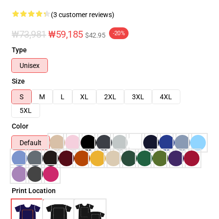
(3 customer reviews)
₩73,981
₩59,185
-20%
$42.95
Type
Unisex
Size
S
M
L
XL
2XL
3XL
4XL
5XL
Color
Default
Print Location