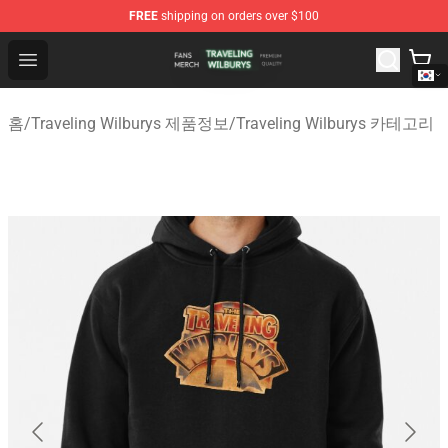
FREE
shipping on orders over $100
Traveling Wilburys Shop - Official Traveling Wilburys Me
Open menu
홈
/
Traveling Wilburys 제품정보
/
Traveling Wilburys 카테고리