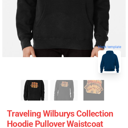
blank template
Traveling Wilburys Collection
Hoodie Pullover Waistcoat