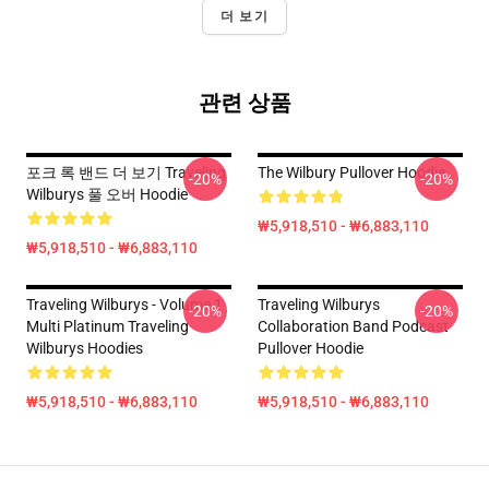
더 보기
관련 상품
포크 록 밴드 더 보기 Traveling
The Wilbury Pullover Hoodie
-20%
-20%
Wilburys 풀 오버 Hoodie
₩5,918,510 - ₩6,883,110
₩5,918,510 - ₩6,883,110
Traveling Wilburys - Volume 1
Traveling Wilburys
-20%
-20%
Multi Platinum Traveling
Collaboration Band Podcast
Wilburys Hoodies
Pullover Hoodie
₩5,918,510 - ₩6,883,110
₩5,918,510 - ₩6,883,110
Footer