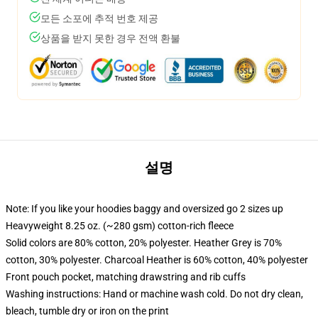
모든 소포에 추적 번호 제공
상품을 받지 못한 경우 전액 환불
설명
Note: If you like your hoodies baggy and oversized go 2 sizes up
Heavyweight 8.25 oz. (~280 gsm) cotton-rich fleece
Solid colors are 80% cotton, 20% polyester. Heather Grey is 70%
cotton, 30% polyester. Charcoal Heather is 60% cotton, 40% polyester
Front pouch pocket, matching drawstring and rib cuffs
Washing instructions: Hand or machine wash cold. Do not dry clean,
bleach, tumble dry or iron on the print