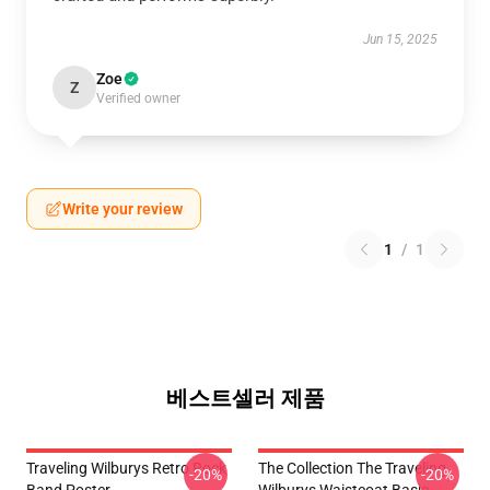
Jun 15, 2025
Zoe
Z
Verified owner
Write your review
1
/
1
베스트셀러 제품
Traveling Wilburys Retro Rock
The Collection The Traveling
-20%
-20%