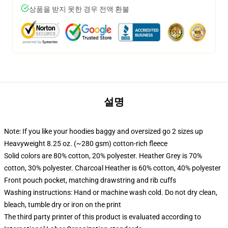
상품을 받지 못한 경우 전액 환불
설명
Note: If you like your hoodies baggy and oversized go 2 sizes up
Heavyweight 8.25 oz. (~280 gsm) cotton-rich fleece
Solid colors are 80% cotton, 20% polyester. Heather Grey is 70%
cotton, 30% polyester. Charcoal Heather is 60% cotton, 40% polyester
Front pouch pocket, matching drawstring and rib cuffs
Washing instructions: Hand or machine wash cold. Do not dry clean,
bleach, tumble dry or iron on the print
The third party printer of this product is evaluated according to