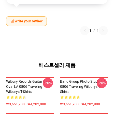
Write your review
1
/
1
베스트셀러 제품
Wilbury Records Guitar Case
Band Group Photo Studio LA
-20%
-20%
Oval LA 0806 Traveling
0806 Traveling Wilburys T-
Wilburys T-Shirts
Shirts
₩3,651,700 - ₩4,202,900
₩3,651,700 - ₩4,202,900