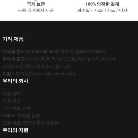
국제 보증
100% 안전한 결제
사용 국가에서 제공
페이팔 / 마스터카드 / 비자
기타 제품
우리의 본사
: 625 W Adams St, 시카고, 일리노이 60661
우리의 창고
: 아니오 3030 Renmin 도로, Siming 지역, Xiamen
시간 :
: 오전 9시 ~ 오후 5시 (월 ~ 금)
이름 *
: 연락처@travelingwilburys.shop
우리의 회사
제품 정보
이용 약관
개인 정보 정책
DMCA - 저작권 정책
모델 번호: 공급망 투명성 행위
우리의 지원