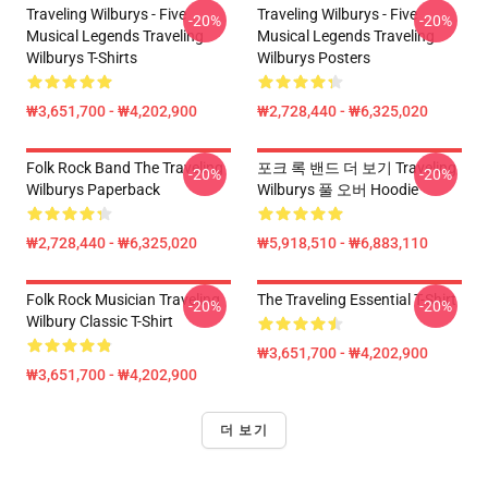
Traveling Wilburys - Five
Traveling Wilburys - Five
-20%
-20%
Musical Legends Traveling
Musical Legends Traveling
Wilburys T-Shirts
Wilburys Posters
₩3,651,700 - ₩4,202,900
₩2,728,440 - ₩6,325,020
Folk Rock Band The Traveling
포크 록 밴드 더 보기 Traveling
-20%
-20%
Wilburys Paperback
Wilburys 풀 오버 Hoodie
₩2,728,440 - ₩6,325,020
₩5,918,510 - ₩6,883,110
Folk Rock Musician Traveling
The Traveling Essential T-Shirt
-20%
-20%
Wilbury Classic T-Shirt
₩3,651,700 - ₩4,202,900
₩3,651,700 - ₩4,202,900
더 보기