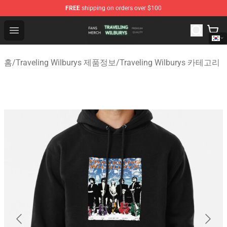
FREE
shipping on orders over $100
Traveling Wilburys Shop - Official Traveling Wilburys Me
Open menu
홈
/
Traveling Wilburys 제품정보
/
Traveling Wilburys 카테고리