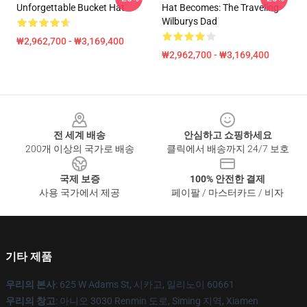
Unforgettable Bucket Hat
Hat Becomes: The Traveling
Wilburys Dad
₩2,962,700 - ₩3,169,400
₩2,962,700 - ₩3,169,400
Footer
전 세계 배송
안심하고 쇼핑하세요
200개 이상의 국가로 배송
클릭에서 배송까지 24/7 보호
국제 보증
100% 안전한 결제
사용 국가에서 제공
페이팔 / 마스터카드 / 비자
기타 제품
우리의 본사
: 625 W Adams St, 시카고, 일리노이 60661
우리의 창고
: 아니오 3030 Renmin 도로, Siming 지역, Xiamen