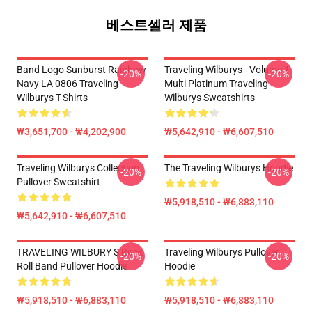
베스트셀러 제품
Band Logo Sunburst Rainbow
Traveling Wilburys - Volume 1
-20%
-20%
Navy LA 0806 Traveling
Multi Platinum Traveling
Wilburys T-Shirts
Wilburys Sweatshirts
₩3,651,700 - ₩4,202,900
₩5,642,910 - ₩6,607,510
Traveling Wilburys Collection
The Traveling Wilburys Hoodie
-20%
-20%
Pullover Sweatshirt
₩5,918,510 - ₩6,883,110
₩5,642,910 - ₩6,607,510
TRAVELING WILBURY S Rock
Traveling Wilburys Pullover
-20%
-20%
Roll Band Pullover Hoodie
Hoodie
₩5,918,510 - ₩6,883,110
₩5,918,510 - ₩6,883,110