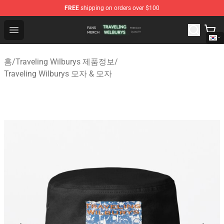
FREE
shipping on orders over $100
Traveling Wilburys Shop - Official Traveling Wilburys Me
Open menu
홈
/
Traveling Wilburys 제품정보
/
Traveling Wilburys 모자 & 모자