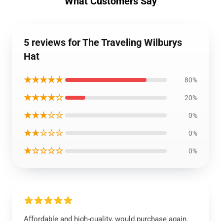
What Customers Say
5 reviews for The Traveling Wilburys
Hat
★★★★★
80%
★★★★☆
20%
★★★☆☆
0%
★★☆☆☆
0%
★☆☆☆☆
0%
Affordable and high-quality, would purchase again.