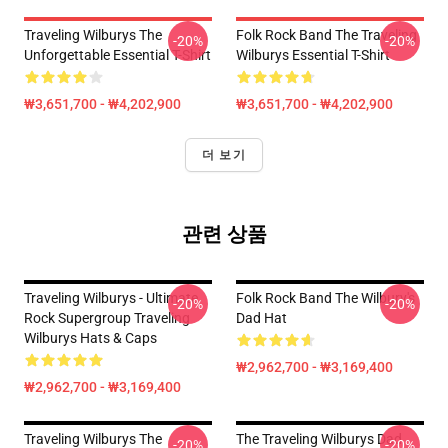
Traveling Wilburys The
Folk Rock Band The Traveling
-20%
-20%
Unforgettable Essential T-Shirt
Wilburys Essential T-Shirt
₩3,651,700 - ₩4,202,900
₩3,651,700 - ₩4,202,900
더 보기
관련 상품
Traveling Wilburys - Ultimate
Folk Rock Band The Wilbury's
-20%
-20%
Rock Supergroup Traveling
Dad Hat
Wilburys Hats & Caps
₩2,962,700 - ₩3,169,400
₩2,962,700 - ₩3,169,400
Traveling Wilburys The
The Traveling Wilburys Dad
-20%
-20%