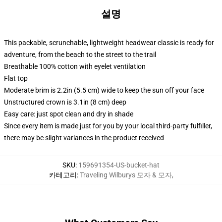
설명
This packable, scrunchable, lightweight headwear classic is ready for
adventure, from the beach to the street to the trail
Breathable 100% cotton with eyelet ventilation
Flat top
Moderate brim is 2.2in (5.5 cm) wide to keep the sun off your face
Unstructured crown is 3.1in (8 cm) deep
Easy care: just spot clean and dry in shade
Since every item is made just for you by your local third-party fulfiller,
there may be slight variances in the product received
SKU
:
159691354-US-bucket-hat
카테고리
:
Traveling Wilburys 모자 & 모자
,