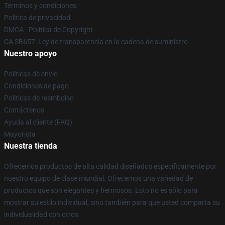
Términos y condiciones
Política de privacidad
DMCA - Política de Copyright
CA SB657: Ley de transparencia en la cadena de suministro
Nuestro apoyo
Políticas de envío
Condiciones de pago
Políticas de reembolso
Contáctenos
Ayuda al cliente (FAQ)
Mayorista
Nuestra tienda
Ofrecemos productos de alta calidad diseñados específicamente por
nuestro equipo de clase mundial. Ofrecemos una variedad de
productos que son elegantes y hermosos. Esto no es sólo para
mostrar su estilo individual, sino también para que usted comparta su
individualidad con otros.