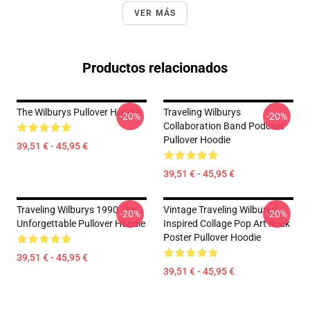
VER MÁS
Productos relacionados
The Wilburys Pullover Hoodie
Traveling Wilburys
-20%
-20%
Collaboration Band Podcast
Pullover Hoodie
39,51 € - 45,95 €
39,51 € - 45,95 €
Traveling Wilburys 1990 The
Vintage Traveling Wilburys
-20%
-20%
Unforgettable Pullover Hoodie
Inspired Collage Pop Art Rock
Poster Pullover Hoodie
39,51 € - 45,95 €
39,51 € - 45,95 €