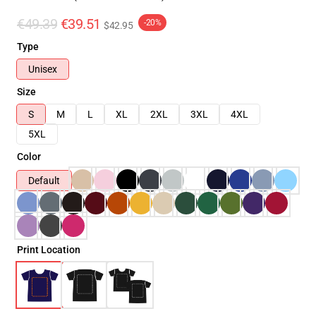
€49.39
€39.51
-20%
$42.95
Type
Unisex
Size
S
M
L
XL
2XL
3XL
4XL
5XL
Color
Default
Print Location