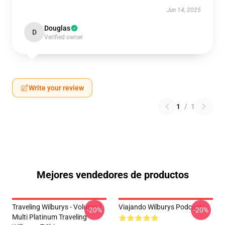
Jun 14, 2025
Douglas
D
Verified owner
Write your review
1
/
1
Mejores vendedores de productos
Traveling Wilburys - Volume 1
Viajando Wilburys Podcast
-20%
-20%
Multi Platinum Traveling