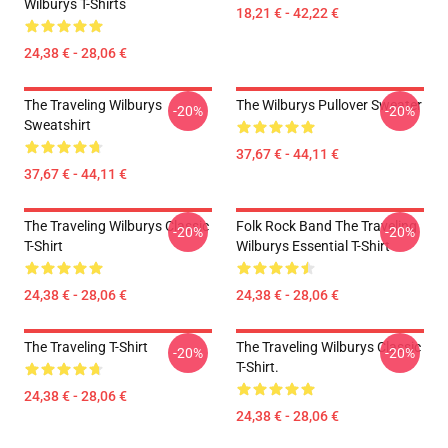
Wilburys T-Shirts
18,21 € - 42,22 €
24,38 € - 28,06 €
The Traveling Wilburys
The Wilburys Pullover Sweater
-20%
-20%
Sweatshirt
37,67 € - 44,11 €
37,67 € - 44,11 €
The Traveling Wilburys Classic
Folk Rock Band The Traveling
-20%
-20%
T-Shirt
Wilburys Essential T-Shirt
24,38 € - 28,06 €
24,38 € - 28,06 €
The Traveling T-Shirt
The Traveling Wilburys Classic
-20%
-20%
T-Shirt.
24,38 € - 28,06 €
24,38 € - 28,06 €